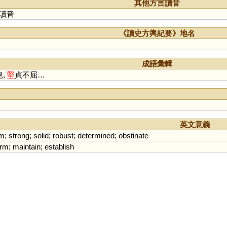
其他方言讀音
讀音
《讀史方輿紀要》地名
成語彙輯
絕,
堅
貞不屈…
英文意義
rm
;
strong
;
solid
;
robust
;
determined
;
obstinate
irm
;
maintain
;
establish