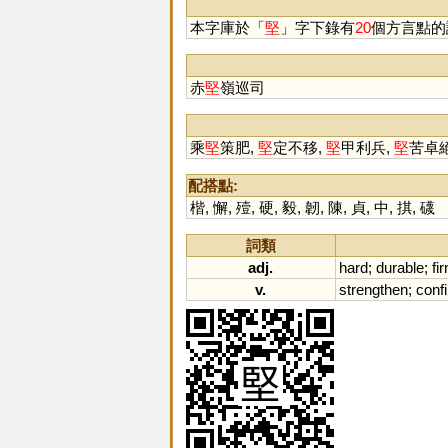
本字庫於「
堅
」字下錄有
20
個方言點的
赤
堅
嶺巡司
乘
堅
策肥,
堅
定不移,
堅
甲利兵,
堅
苦卓
配搭點:
楷
,
懈
,
殪
,
硬
,
毅
,
韌
,
陳
,
貞
,
中
,
掑
,
礣
詞類
adj.
hard
;
durable
;
fi
v.
strengthen
;
conf