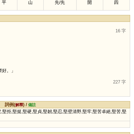
平
山
先
/
先
開
四
16 字
」
齊好。」
227 字
詞例(
) /
解釋
備註
,堅拒,堅挺,堅硬,堅貞,堅韌,堅忍,堅壁清野,堅牢,堅苦卓絕,堅苦,堅