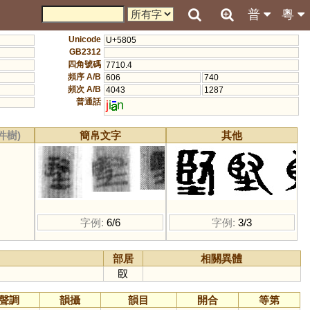
普
粵
Unicode
U+5805
GB2312
四角號碼
7710.4
頻序 A/B
606
740
頻次 A/B
4043
1287
普通話
j
i
n
件樹)
簡帛文字
其他
字例:
6/6
字例:
3/3
部居
相關異體
臤
聲調
韻攝
韻目
開合
等第