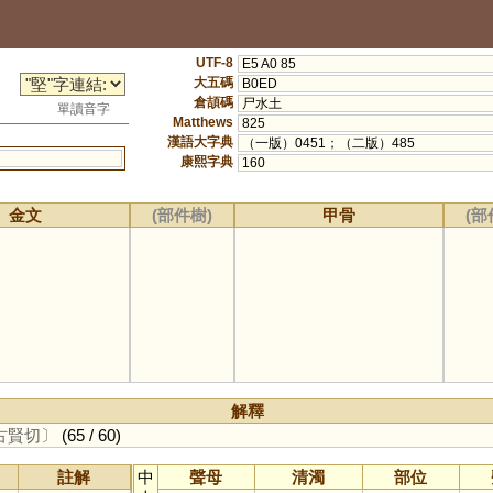
UTF-8
E5 A0 85
大五碼
B0ED
倉頡碼
尸水土
單讀音字
Matthews
825
漢語大字典
（一版）0451；（二版）485
康熙字典
160
金文
(部件樹)
甲骨
(部
解釋
古賢切〕
(65 / 60)
註解
中
聲母
清濁
部位