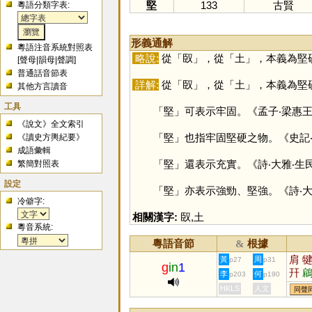
堅
133
古賢
粵語分類字表:
形義通解
粵語注音系統對照表
略說:
從「
臤
」，從「
土
」，本義為堅
[
聲母
|
韻母
|
聲調
]
普通話音節表
詳解:
從「
臤
」，從「
土
」，本義為堅
其他方言讀音
工具
「
堅
」可表示牢固。《孟子‧梁惠
《說文》全文索引
「
堅
」也指牢固堅硬之物。《史記
《讀史方輿紀要》
成語彙輯
「
堅
」還表示充實。《詩‧大雅‧
繁簡對照表
設定
「
堅
」亦表示強勁、堅強。《詩‧
冷僻字:
相關漢字:
臤
,
土
粵音系統:
粵語音節
根據
&
肩
黃
周
p27
p31
g
in
1
幵
李
何
p203
p190
HKLS
人文
同聲