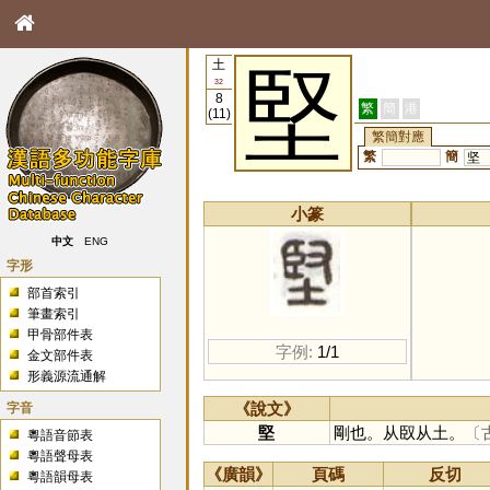
土
堅
32
8
繁
簡
港
(11)
繁簡對應
繁
簡
坚
小篆
中文
ENG
字形
部首索引
筆畫索引
甲骨部件表
字例:
1/1
金文部件表
形義源流通解
字音
《說文》
堅
剛也。从臤从土。
〔
粵語音節表
粵語聲母表
《廣韻》
頁碼
反切
粵語韻母表