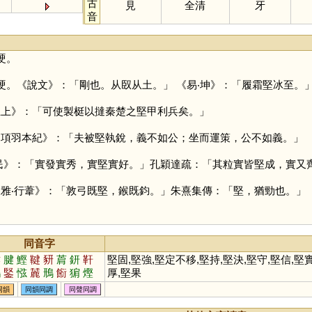
古
見
全清
牙
音
硬。
硬。《說文》：「剛也。从臤从土。」 《易‧坤》：「履霜堅冰至。
王上》：「可使製梃以撻秦楚之堅甲利兵矣。」
‧項羽本紀》：「夫被堅執銳，義不如公；坐而運策，公不如義。」
生民》：「實發實秀，實堅實好。」孔穎達疏：「其粒實皆堅成，實又
大雅‧行葦》：「敦弓既堅，鍭既鈞。」朱熹集傳：「堅，猶勁也。」
同音字
犍
腱
鰹
鞬
豜
菺
鈃
靬
堅固,堅強,堅定不移,堅持,堅決,堅守,堅信,堅實
鵳
鋻
惤
麉
鳽
餰
猏
熞
厚,堅果
同韻
同韻同調
同聲同調