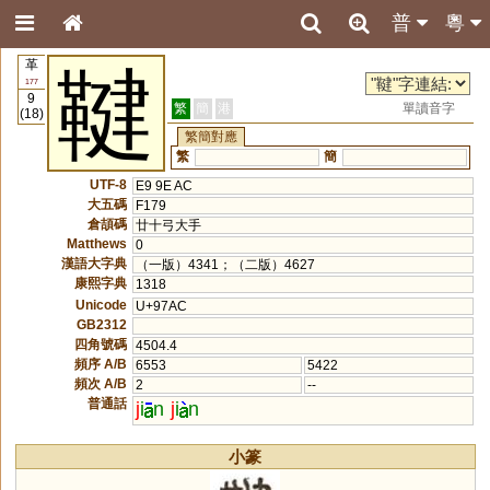
普
粵
革
鞬
177
9
繁
簡
港
單讀音字
(18)
繁簡對應
繁
簡
UTF-8
E9 9E AC
大五碼
F179
倉頡碼
廿十弓大手
Matthews
0
漢語大字典
（一版）4341；（二版）4627
康熙字典
1318
Unicode
U+97AC
GB2312
四角號碼
4504.4
頻序 A/B
6553
5422
頻次 A/B
2
--
普通話
j
i
n
j
i
n
小篆