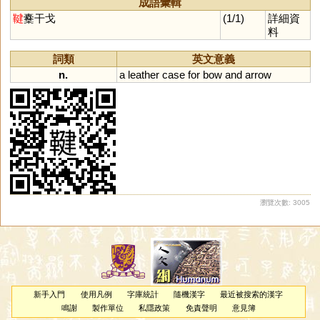
成語彙輯
鞬
櫜干戈
(1/1)
詳細資
料
詞類
英文意義
n.
a
leather
case
for
bow
and
arrow
瀏覽次數: 3005
新手入門
使用凡例
字庫統計
隨機漢字
最近被搜索的漢字
鳴謝
製作單位
私隱政策
免責聲明
意見簿