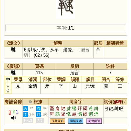
字例:
1/1
《說文》
解釋
部居
相關異體
鞬
所以戢弓矢。从革，建聲。
〔居言
革
切〕
(62 / 56)
《廣韻》
頁碼
反切
註解
鞬
115
居言
中
聲母
清濁
部位
聲調
韻攝
韻目
開合
等第
古
見
全清
牙
平
山
元
/
元
開
三
音
粵語音節
根據
同音字
詞例(
) /
&
解釋
備
堅
肩
犍
腱
鰹
幵
豜
菺
鈃
弓鞬,鞬服
黃
周
p27
p194
g
in
1
靬
鵳
鋻
惤
麉
鳽
餰
猏
熞
李
何
p244
p190
HKLS
人文
同聲同韻
同韻同調
同聲同調