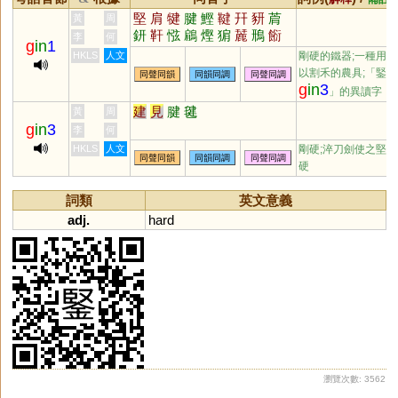
堅
肩
犍
腱
鰹
鞬
幵
豜
菺
黃
周
鈃
靬
惤
鵳
熞
猏
麉
鳽
餰
李
何
g
in
1
HKLS
人文
剛硬的鐵器;一種用
以割禾的農具;「鋻
同聲同韻
同韻同調
同聲同調
g
in
3
」的異讀字
建
見
腱
毽
黃
周
g
in
3
李
何
HKLS
人文
剛硬;淬刀劍使之堅
同聲同韻
同韻同調
同聲同調
硬
詞類
英文意義
adj.
hard
瀏覽次數: 3562