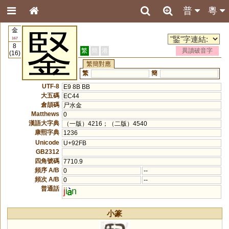
普
粵
金
鋻
167
8
繁
簡
港
異讀破音字
(16)
繁簡對應
繁
簡
UTF-8
E9 8B BB
大五碼
EC44
倉頡碼
尸水金
Matthews
0
漢語大字典
（一版）4216；（二版）4540
康熙字典
1236
Unicode
U+92FB
GB2312
四角號碼
7710.9
頻序 A/B
0
--
頻次 A/B
0
--
普通話
j
i
n
小篆