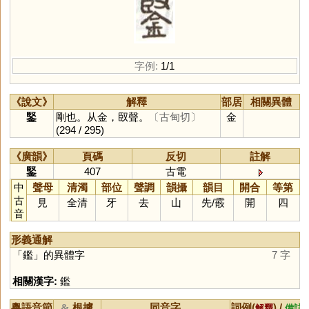
字例:
1/1
《說文》
解釋
部居
相關異體
鋻
剛也。从金，臤聲。
〔古甸切〕
金
(294 / 295)
《廣韻》
頁碼
反切
註解
鋻
407
古電
中
聲母
清濁
部位
聲調
韻攝
韻目
開合
等第
古
見
全清
牙
去
山
先
/
霰
開
四
音
形義通解
「
鑑
」的異體字
7 字
相關漢字:
鑑
粵語音節
根據
同音字
詞例(
) /
&
解釋
備註