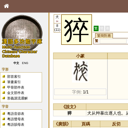
犬
猝
94
8
繁
簡
港
(11)
繁簡對應
繁
小篆
中文
ENG
字形
部首索引
筆畫索引
甲骨部件表
字例:
1/1
金文部件表
形義源流通解
字音
《說文》
猝
犬从艸暴出逐人也。
粵語音節表
粵語聲母表
《廣韻》
頁碼
反切
粵語韻母表