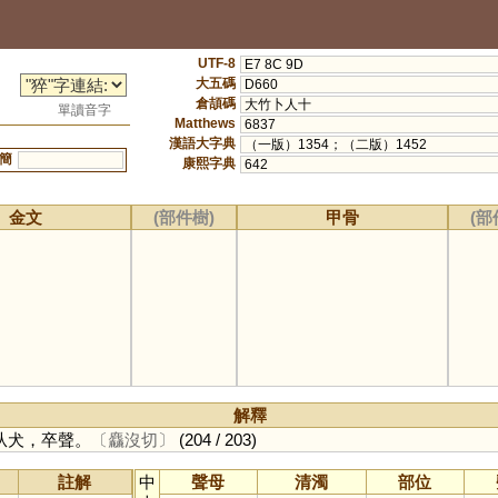
UTF-8
E7 8C 9D
大五碼
D660
倉頡碼
大竹卜人十
單讀音字
Matthews
6837
漢語大字典
（一版）1354；（二版）1452
簡
康熙字典
642
金文
(部件樹)
甲骨
(部
解釋
从犬，卒聲。
〔麤沒切〕
(204 / 203)
註解
中
聲母
清濁
部位