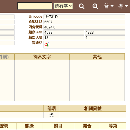
普
粵
Unicode
U+731D
GB2312
6607
四角號碼
4024.8
頻序 A/B
4599
4323
頻次 A/B
18
6
普通話
c
件樹)
簡帛文字
其他
部居
相關異體
犬
聲調
韻攝
韻目
開合
等第