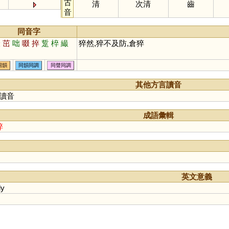
古
清
次清
齒
音
同音字
撮
茁
咄
啜
捽
踅
椊
繓
猝然,猝不及防,倉猝
同韻
同韻同調
同聲同調
其他方言讀音
讀音
成語彙輯
猝
英文意義
ly