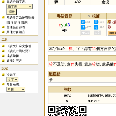
猝
482
倉没
粵語分類字表:
粵語音節
根據
&
粵語注音系統對照表
卒
黃
周
[
聲母
|
韻母
|
聲調
]
p53
p102
c
yut
3
歠
普通話音節表
李
何
p170
p390
其他方言讀音
HKLS
人文
同聲
工具
《說文》全文索引
本字庫於「
猝
」字下錄有
11
個方言點的
《讀史方輿紀要》
成語彙輯
繁簡對照表
猝
不及防, 倉
猝
失措, 意烏
猝
嗟, 處易備
設定
配搭點:
冷僻字:
倉
粵音系統:
詞類
adv.
suddenly
,
abrupt
v.
run
out