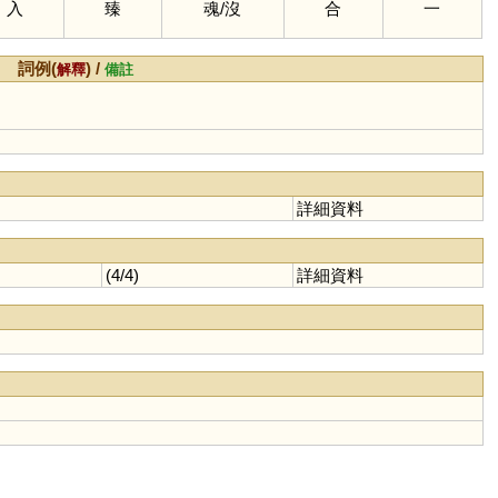
入
臻
魂
/
沒
合
一
詞例(
) /
解釋
備註
詳細資料
(4/4)
詳細資料