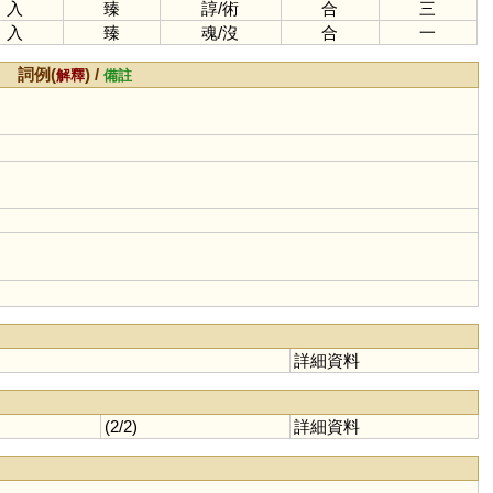
入
臻
諄
/
術
合
三
入
臻
魂
/
沒
合
一
詞例(
) /
解釋
備註
詳細資料
(2/2)
詳細資料