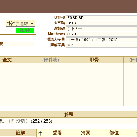
UTF-8
E6 8D BD
大五碼
D56A
倉頡碼
手卜人十
異讀字
Matthews
6828
漢語大字典
（一版）1904；（二版）2015
簡
康熙字典
364
金文
(部件樹)
甲骨
(部
解釋
聲。
〔昨沒切〕
(252 / 253)
註解
聲母
清濁
部位
中