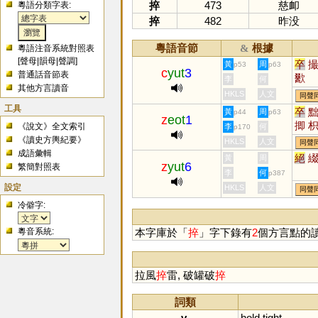
捽
473
慈卹
粵語分類字表:
捽
482
昨没
粵語音節
根據
&
粵語注音系統對照表
[
聲母
|
韻母
|
聲調
]
卒
黃
周
p53
p63
c
yut
3
普通話音節表
歠
李
何
其他方言讀音
HKLS
人文
同聲
工具
卒
黃
周
p44
p63
z
eot
1
揤
《說文》全文索引
李
何
p170
《讀史方輿紀要》
HKLS
人文
同聲
成語彙輯
絕
黃
周
z
yut
6
繁簡對照表
李
何
p387
設定
HKLS
人文
同聲
冷僻字:
粵音系統:
本字庫於「
捽
」字下錄有
2
個方言點的
拉風
捽
雷, 破罐破
捽
詞類
v.
hold
tight