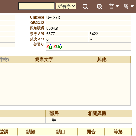
普
粵
Unicode
U+637D
GB2312
四角號碼
5004.8
頻序 A/B
5577
5422
頻次 A/B
6
--
普通話
z
z
u
件樹)
簡帛文字
其他
部居
相關異體
手
聲調
韻攝
韻目
開合
等第