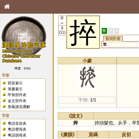
手
捽
64
8
繁
簡
港
(11)
繁簡對應
繁
小篆
中文
ENG
字形
部首索引
筆畫索引
甲骨部件表
字例:
1/1
金文部件表
形義源流通解
字音
《說文》
捽
持頭髮也。从手，卒
粵語音節表
粵語聲母表
《廣韻》
頁碼
反切
粵語韻母表