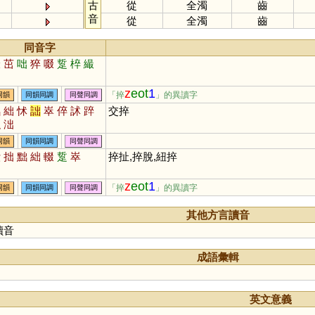
古
從
全濁
齒
音
從
全濁
齒
同音字
撮
茁
咄
猝
啜
踅
椊
繓
z
eot
1
「捽
」的異讀字
同韻
同韻同調
同聲同調
黜
絀
怵
詘
崒
倅
訹
踤
交捽
枳
泏
同韻
同韻同調
同聲同調
綴
拙
黜
絀
輟
踅
崒
捽扯,捽脫,紐捽
z
eot
1
「捽
」的異讀字
同韻
同韻同調
同聲同調
其他方言讀音
讀音
成語彙輯
英文意義