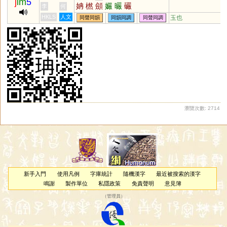
j
im
5
姌
橪
顩
孍
曮
礹
李
何
HKLS
人文
玉也
同聲同韻
同韻同調
同聲同調
瀏覽次數: 2714
新手入門
使用凡例
字庫統計
隨機漢字
最近被搜索的漢字
鳴謝
製作單位
私隱政策
免責聲明
意見簿
（
管理員
）