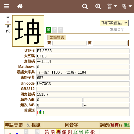
普
粵
玉
珃
96
5
繁
簡
港
單讀音字
(9)
繁簡對應
繁
簡
UTF-8
E7 8F 83
大五碼
CFD3
倉頡碼
一土土月
Matthews
0
漢語大字典
（一版）1106；（二版）1184
康熙字典
657
Unicode
U+73C3
GB2312
四角號碼
1515.7
頻序 A/B
0
--
頻次 A/B
0
--
普通話
r
n
粵語音節
根據
同音字
詞例(
) /
&
解釋
備註
染
淡
冉
儼
剡
扊
琰
苒
棪
黃
周