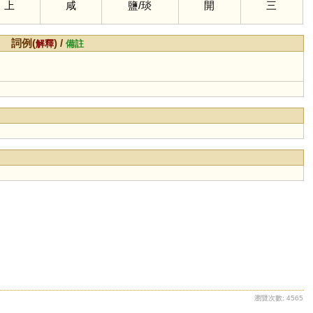
上
咸
鹽
/
琰
開
三
詞例(
) /
解釋
備註
瀏覽次數: 4565