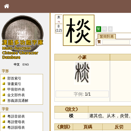
木
棪
75
8
繁
簡
港
(12)
繁簡對應
繁
小篆
中文
ENG
字形
部首索引
筆畫索引
甲骨部件表
字例:
1/1
金文部件表
形義源流通解
字音
《說文》
棪
遬其也。从木，炎聲
粵語音節表
粵語聲母表
《廣韻》
頁碼
反切
粵語韻母表