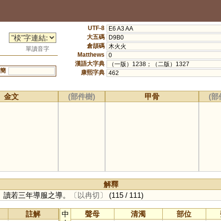
UTF-8
E6 A3 AA
大五碼
D9B0
倉頡碼
木火火
單讀音字
Matthews
0
漢語大字典
（一版）1238；（二版）1327
簡
康熙字典
462
金文
(部件樹)
甲骨
(部
解釋
。讀若三年導服之導。
〔以冉切〕
(115 / 111)
註解
中
聲母
清濁
部位