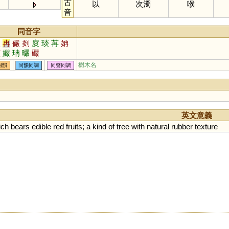
古
以
次濁
喉
音
同音字
淡
冉
儼
剡
扊
琰
苒
姌
顩
孍
珃
曮
礹
樹木名
同韻
同韻同調
同聲同調
英文意義
ich
bears
edible
red
fruits
;
a
kind
of
tree
with
natural
rubber
texture