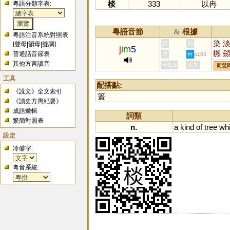
棪
333
以冉
粵語分類字表:
粵語音節
根據
&
粵語注音系統對照表
染
黃
周
[
聲母
|
韻母
|
聲調
]
j
im
5
橪
普通話音節表
李
何
p183
其他方言讀音
HKLS
人文
同聲
工具
配搭點:
《說文》全文索引
篕
《讀史方輿紀要》
成語彙輯
詞類
繁簡對照表
n.
a
kind
of
tree
wh
設定
冷僻字:
粵音系統: