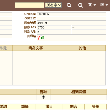
普
粵
Unicode
U+68EA
GB2312
四角號碼
4998.9
頻序 A/B
5750
--
頻次 A/B
5
--
普通話
y
n
件樹)
簡帛文字
其他
部居
相關異體
木
聲調
韻攝
韻目
開合
等第