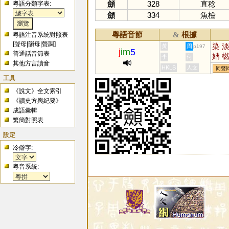
顩
328
直稔
粵語分類字表:
顩
334
魚檢
粵語音節
根據
&
粵語注音系統對照表
[
聲母
|
韻母
|
聲調
]
染
黃
周
p197
j
im
5
普通話音節表
姌
李
何
其他方言讀音
HKLS
人文
同聲
工具
《說文》全文索引
《讀史方輿紀要》
成語彙輯
繁簡對照表
設定
冷僻字:
粵音系統: