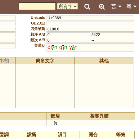
普
粵
Unicode
U+9869
GB2312
四角號碼
8188.6
頻序 A/B
0
5422
頻次 A/B
0
--
普通話
q
i
n
q
n
y
n
件樹)
簡帛文字
其他
部居
相關異體
頁
聲調
韻攝
韻目
開合
等第