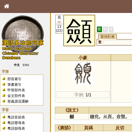
頁
顩
181
13
繁
簡
港
(22)
繁簡對應
繁
小篆
中文
ENG
字形
部首索引
筆畫索引
甲骨部件表
字例:
1/1
金文部件表
形義源流通解
字音
《說文》
顩
𪙊皃。从頁，僉聲。
粵語音節表
粵語聲母表
《廣韻》
頁碼
反切
粵語韻母表