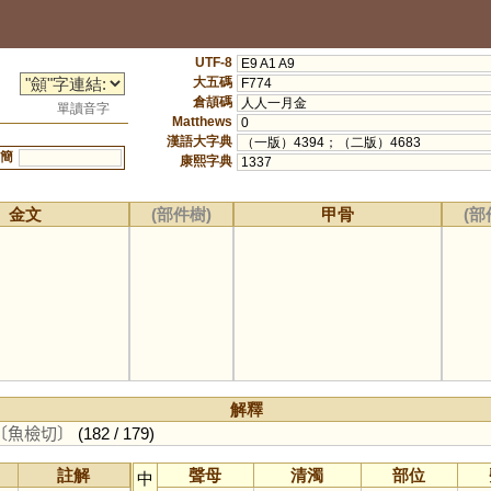
UTF-8
E9 A1 A9
大五碼
F774
倉頡碼
人人一月金
單讀音字
Matthews
0
漢語大字典
（一版）4394；（二版）4683
簡
康熙字典
1337
金文
(部件樹)
甲骨
(部
解釋
〔魚檢切〕
(182 / 179)
註解
聲母
清濁
部位
中