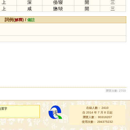
上
深
侵
/
寢
開
三
上
咸
鹽
/
琰
開
三
詞例(
) /
解釋
備註
瀏覽次數: 2700
在線人數： 2410
的漢字
自 2014 年 7 月 8 日起
瀏覽人數： 80316207
使用次數： 294375232