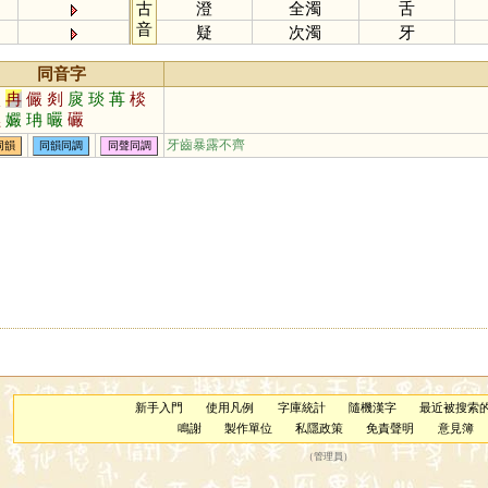
古
澄
全濁
舌
音
疑
次濁
牙
同音字
淡
冉
儼
剡
扊
琰
苒
棪
橪
孍
珃
曮
礹
牙齒暴露不齊
同韻
同韻同調
同聲同調
新手入門
使用凡例
字庫統計
隨機漢字
最近被搜索
鳴謝
製作單位
私隱政策
免責聲明
意見簿
（
管理員
）