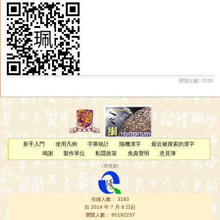
瀏覽次數: 7226
新手入門
使用凡例
字庫統計
隨機漢字
最近被搜索的漢字
鳴謝
製作單位
私隱政策
免責聲明
意見簿
（
管理員
）
在線人數： 3183
自 2014 年 7 月 8 日起
瀏覽人數： 80192237