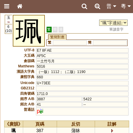
普
粵
玉
珮
96
6
繁
簡
港
單讀音字
(10)
繁簡對應
繁
簡
UTF-8
E7 8F AE
大五碼
AF5C
倉頡碼
一土竹弓月
Matthews
5016
漢語大字典
（一版）1112；（二版）1190
康熙字典
660
Unicode
U+73EE
GB2312
四角號碼
1711.0
頻序 A/B
3887
5422
頻次 A/B
41
--
普通話
p
i
《廣韻》
頁碼
反切
註解
珮
387
蒲昧