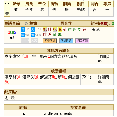
中
聲母
清濁
部位
聲調
韻攝
韻目
開合
等第
古
並
全濁
唇
去
蟹
灰
/
隊
合
一
音
粵語音節
根據
同音字
詞例(
) /
&
解釋
備
配
肺
妃
佩
沛
霈
昢
旆
茷
玉珮
黃
周
p46
p104
p
ui
3
琲
茇
伂
姵
李
何
p51
p335
HKLS
人文
同聲同韻
同韻同調
同聲同調
其他方言讀音
本字庫於「
珮
」字下錄有
1
個方言點的讀音
詳細資
料
成語彙輯
漢皋解
珮
, 漢皋失
珮
, 解冠落
珮
, 解
珮
, 倒冠落
(5/11)
詳細資
珮
…
料
配搭點:
珩
,
玦
詞類
英文意義
n.
girdle
ornaments