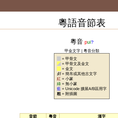
粵語音節表
粵音
p
ui
?
甲金文字
|
粵音分類
= 甲骨文
= 甲骨文及金文
= 金文
斜
= 簡帛或其他古文字
紅
= 小篆
綠
= 無小篆
藍
= Unicode 擴展A/B區用字
粗
= 附插圖
音節
粵音
漢字