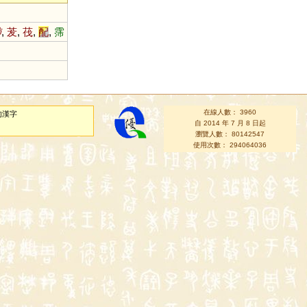
肺
,
茇
,
茷
,
配
,
霈
在線人數： 3960
的漢字
自 2014 年 7 月 8 日起
瀏覽人數： 80142547
使用次數： 294064036