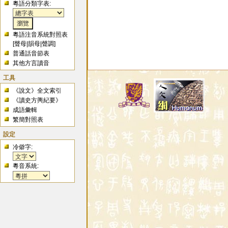
粵語分類字表:
粵語注音系統對照表
[
聲母
|
韻母
|
聲調
]
普通話音節表
其他方言讀音
工具
《說文》全文索引
《讀史方輿紀要》
成語彙輯
繁簡對照表
設定
冷僻字:
粵音系統: