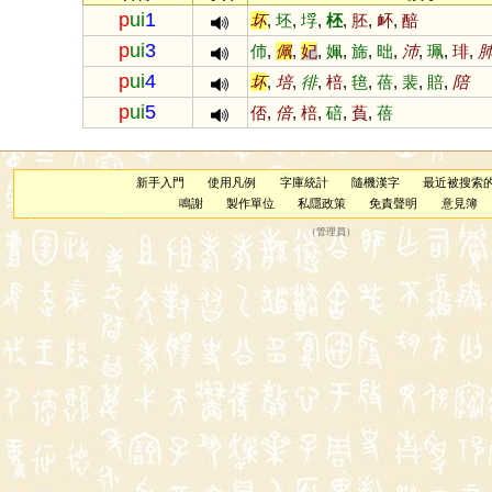
p
ui
1
坏
,
坯
,
垺
,
柸
,
胚
,
衃
,
醅
p
ui
3
伂
,
佩
,
妃
,
姵
,
旆
,
昢
,
沛
,
珮
,
琲
,
p
ui
4
坏
,
培
,
徘
,
棓
,
毰
,
蓓
,
裴
,
賠
,
陪
p
ui
5
俖
,
倍
,
棓
,
碚
,
萯
,
蓓
新手入門
使用凡例
字庫統計
隨機漢字
最近被搜索
鳴謝
製作單位
私隱政策
免責聲明
意見簿
（
管理員
）