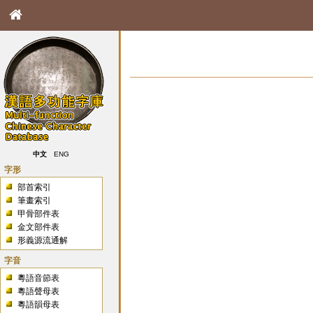
中文
ENG
字形
部首索引
筆畫索引
甲骨部件表
金文部件表
形義源流通解
字音
粵語音節表
粵語聲母表
粵語韻母表