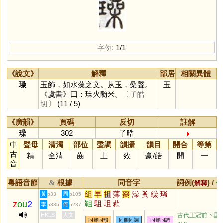
字例:
1/1
《說文》
解釋
部居
相關異體
璪
玉飾，如水藻之文。从玉，喿聲。
玉
《虞書》曰：璪火黺米。
〔子皓
切〕
(11 / 5)
《廣韻》
頁碼
反切
註解
璪
302
子晧
中
聲母
清濁
部位
聲調
韻攝
韻目
開合
等第
古
精
全清
齒
上
效
豪
/
皓
開
一
音
粵語音節
根據
同音字
詞例(
) /
&
解釋
備
組
早
祖
藻
棗
澡
蚤
繰
瑵
黃
周
p33
p105
z
ou
2
靻
駔
珇
蒩
李
何
p335
p237
HKLS
人文
古代王冠前下垂
同聲同韻
同韻同調
同聲同調