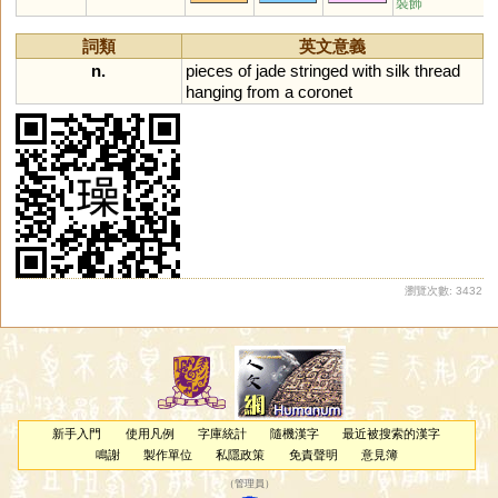
裝飾
詞類
英文意義
n.
pieces
of
jade
stringed
with
silk
thread
hanging
from
a
coronet
瀏覽次數: 3432
新手入門
使用凡例
字庫統計
隨機漢字
最近被搜索的漢字
鳴謝
製作單位
私隱政策
免責聲明
意見簿
（
管理員
）