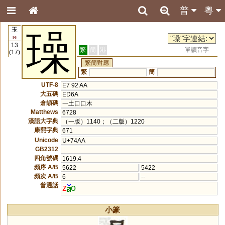
普
粵
玉
璪
96
13
繁
簡
港
單讀音字
(17)
繁簡對應
繁
簡
UTF-8
E7 92 AA
大五碼
ED6A
倉頡碼
一土口口木
Matthews
6728
漢語大字典
（一版）1140；（二版）1220
康熙字典
671
Unicode
U+74AA
GB2312
四角號碼
1619.4
頻序 A/B
5622
5422
頻次 A/B
6
--
普通話
z
o
小篆