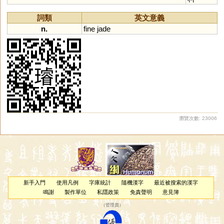
詞類
英文意義
n.
fine
jade
瀏覽次數: 23006
新手入門
使用凡例
字庫統計
隨機漢字
最近被搜索的漢字
鳴謝
製作單位
私隱政策
免責聲明
意見簿
（
管理員
）