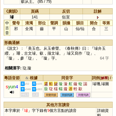
叡从土。
(85 / 79)
《廣韻》
頁碼
反切
註解
璿
141
似宣
中
聲母
清濁
部位
聲調
韻攝
韻目
開合
等第
古
邪
全濁
齒
平
山
仙
/
仙
合
三
音
形義通解
《說文》：「美玉也。从玉睿聲。《春秋傳》曰：『璿弁玉
纓。』𤩅，古文璿。叡，籒文璿。」璿又寫作「
琁
」、
「
璇
」，參「
琁
」、「
璇
」字。
64 字
相關漢字:
琁
,
璇
粵語音節
根據
同音字
詞例(
) /
&
解釋
備
還
船
旋
璇
漩
舡
鏇
蜁
諯
璿璣,璿圖
黃
周
p52
p105
s
yun
4
蔙
琁
椯
輲
嫙
遄
輇
歂
李
何
p346
p383
HKLS
人文
同聲同韻
同韻同調
同聲同調
其他方言讀音
本字庫於「
璿
」字下錄有
9
個方言點的讀音
詳細資
料