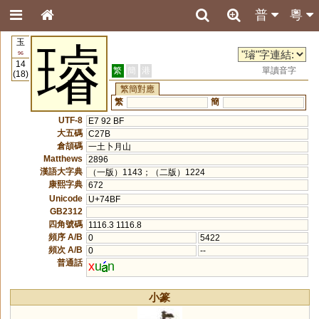
普
粵
玉
璿
96
14
繁
簡
港
單讀音字
(18)
繁簡對應
繁
簡
UTF-8
E7 92 BF
大五碼
C27B
倉頡碼
一土卜月山
Matthews
2896
漢語大字典
（一版）1143；（二版）1224
康熙字典
672
Unicode
U+74BF
GB2312
四角號碼
1116.3 1116.8
頻序 A/B
0
5422
頻次 A/B
0
--
普通話
x
u
n
小篆