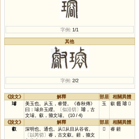
字例:
1/1
其他
字例:
2/2
《說文》
解釋
部居
相關異體
璿
美玉也。从玉，睿聲。《春秋傳》
玉
叡
𤫀
𤩅
𤩡
曰：璿弁玉纓。
〔似沿切〕
𤩅，古
文璿。叡，籀文璿。
(10 / 4)
《說文》
解釋
部居
相關異體
叡
深明也。通也。从𣦼从目从谷省。
𣦼
睿
壡
〔以芮切〕
睿，古文叡。壡，籀文