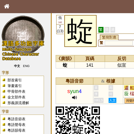
虫
蜁
142
7
繁
簡
港
(13)
繁簡對應
繁
《廣韻》
頁碼
反切
蜁
141
似宣
中文
ENG
字形
部首索引
粵語音節
根據
&
筆畫索引
還
黃
周
s
yun
4
甲骨部件表
蔙
李
何
金文部件表
HKLS
人文
同聲
形義源流通解
字音
粵語音節表
粵語聲母表
粵語韻母表