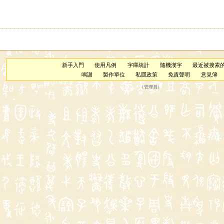
新手入門
使用凡例
字庫統計
隨機漢字
最近被搜索
鳴謝
製作單位
私隱政策
免責聲明
意見簿
（
管理員
）