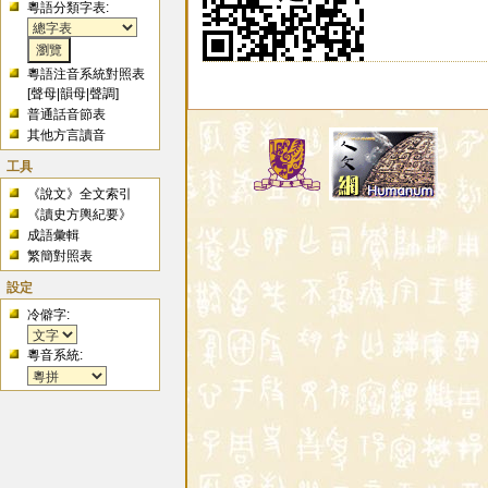
粵語分類字表:
粵語注音系統對照表
[
聲母
|
韻母
|
聲調
]
普通話音節表
其他方言讀音
工具
《說文》全文索引
《讀史方輿紀要》
成語彙輯
繁簡對照表
設定
冷僻字:
粵音系統: