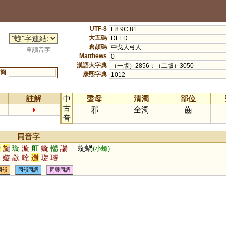
UTF-8
E8 9C 81
大五碼
DFED
倉頡碼
中戈人弓人
單讀音字
Matthews
0
漢語大字典
（一版）2856；（二版）3050
簡
康熙字典
1012
註解
中
聲母
清濁
部位
古
邪
全濁
齒
音
同音字
船
旋
璇
漩
舡
鏇
輲
諯
蜁蝸
(小螺)
椯
嫙
歂
輇
遄
琁
璿
同韻
同韻同調
同聲同調