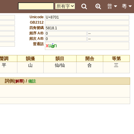
普
粵
Unicode
U+8701
GB2312
四角號碼
5818.1
頻序 A/B
0
--
頻次 A/B
0
--
普通話
x
u
n
聲調
韻攝
韻目
開合
等第
平
山
仙
/
仙
合
三
詞例(
) /
解釋
備註