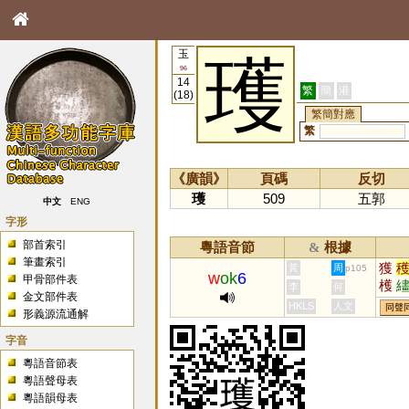
玉
瓁
96
14
繁
簡
港
(18)
繁簡對應
繁
《廣韻》
頁碼
反切
瓁
509
五郭
中文
ENG
字形
部首索引
粵語音節
根據
&
筆畫索引
獲
黃
周
p105
w
ok
6
甲骨部件表
檴
李
何
金文部件表
HKLS
人文
同聲
形義源流通解
字音
粵語音節表
粵語聲母表
粵語韻母表