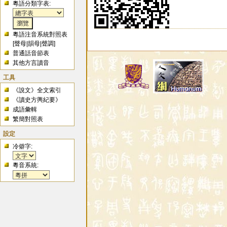
粵語分類字表:
粵語注音系統對照表
[
聲母
|
韻母
|
聲調
]
普通話音節表
其他方言讀音
工具
《說文》全文索引
《讀史方輿紀要》
成語彙輯
繁簡對照表
設定
冷僻字:
粵音系統: