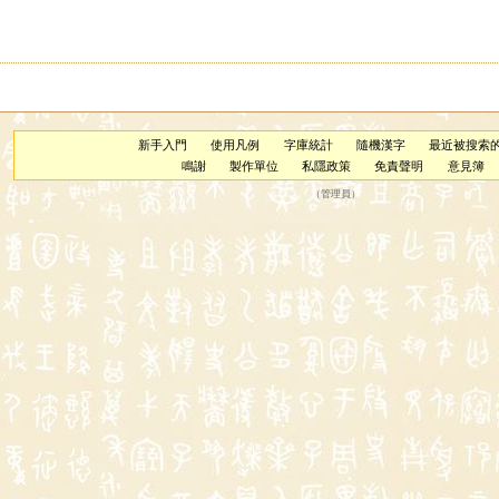
新手入門
使用凡例
字庫統計
隨機漢字
最近被搜索
鳴謝
製作單位
私隱政策
免責聲明
意見簿
（
管理員
）