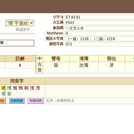
UTF-8
E7 93 81
大五碼
F043
倉頡碼
一土廿人水
單讀音字
Matthews
0
漢語大字典
（一版）1139；（二版）1219
簡
康熙字典
672
註解
中
聲母
清濁
部位
古
疑
次濁
牙
音
同音字
穫
鑊
嚄
瓠
蠖
㯉
擭
濩
繣
攉
篧
玉璞，未雕琢的玉
同韻
同韻同調
同聲同調