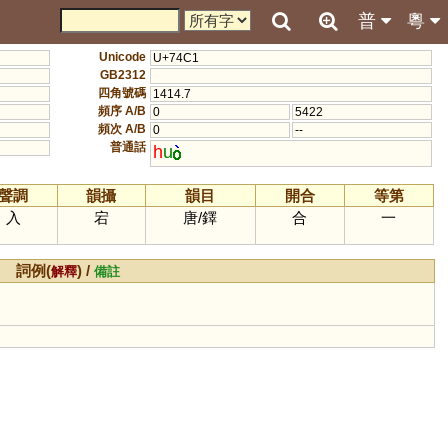
普
粵
Unicode
U+74C1
GB2312
四角號碼
1414.7
頻序 A/B
0
5422
頻次 A/B
0
--
普通話
h
u
聲調
韻攝
韻目
開合
等第
入
宕
唐
/
鐸
合
一
詞例(
) /
解釋
備註