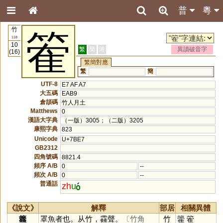
普
粵
竹
篧
118
10
繁
簡
港
異讀破音字
(16)
繁簡對應
繁
簡
UTF-8
E7 AF A7
大五碼
EAB9
倉頡碼
竹人月土
Matthews
0
漢語大字典
（一版）3005；（二版）3205
康熙字典
823
Unicode
U+7BE7
GB2312
四角號碼
8821.4
頻序 A/B
0
--
頻次 A/B
0
--
普通話
zh
u
《說文》
解釋
部居
相關異體
籱
罩魚者也。从竹，靃聲。
〔竹角
竹
籗
篧