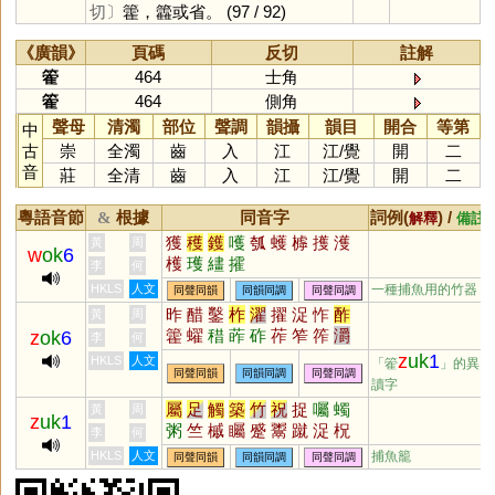
切〕
籗，籱或省。
(97 / 92)
《廣韻》
頁碼
反切
註解
篧
464
士角
篧
464
側角
聲母
清濁
部位
聲調
韻攝
韻目
開合
等第
中
古
崇
全濁
齒
入
江
江
/
覺
開
二
音
莊
全清
齒
入
江
江
/
覺
開
二
粵語音節
根據
同音字
詞例(
) /
&
解釋
備註
獲
穫
鑊
嚄
瓠
蠖
㯉
擭
濩
黃
周
w
ok
6
檴
瓁
繣
攉
李
何
HKLS
人文
一種捕魚用的竹器
同聲同韻
同韻同調
同聲同調
昨
醋
鑿
柞
濯
擢
浞
怍
酢
黃
周
籗
蠗
稓
葃
砟
莋
笮
筰
灂
z
ok
6
李
何
鷟
z
uk
1
HKLS
人文
「篧
」的異
同聲同韻
同韻同調
同聲同調
讀字
屬
足
觸
築
竹
祝
捉
囑
蠋
黃
周
z
uk
1
粥
竺
槭
矚
蹙
鬻
蹴
浞
柷
李
何
鏃
瘃
踧
孎
穛
喌
顣
鷟
擉
HKLS
人文
捕魚籠
同聲同韻
同韻同調
同聲同調
灟
欘
斸
鸀
噈
臅
触
哫
筑
殧
斀
茿
踿
穱
燭
鉐
笁
篫