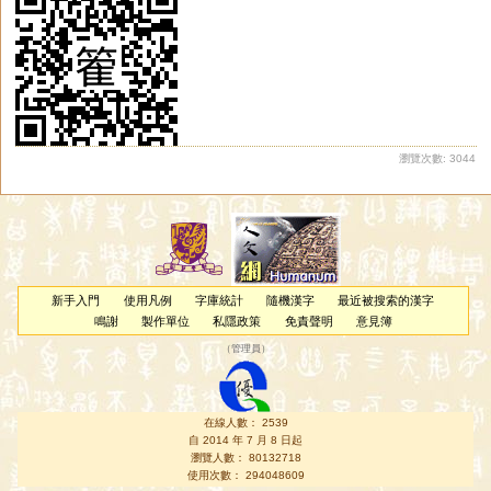
蠾
敳
瀏覽次數: 3044
新手入門
使用凡例
字庫統計
隨機漢字
最近被搜索的漢字
鳴謝
製作單位
私隱政策
免責聲明
意見簿
（
管理員
）
在線人數： 2539
自 2014 年 7 月 8 日起
瀏覽人數： 80132718
使用次數： 294048609