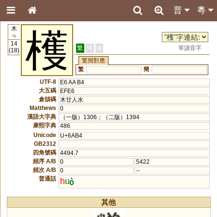
普
粵
木
檴
75
14
繁
簡
港
單讀音字
(18)
繁簡對應
繁
簡
UTF-8
E6 AA B4
大五碼
EFE6
倉頡碼
木廿人水
Matthews
0
漢語大字典
（一版）1306；（二版）1394
康熙字典
486
Unicode
U+6AB4
GB2312
四角號碼
4494.7
頻序 A/B
0
5422
頻次 A/B
0
--
普通話
h
u
其他