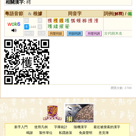
相關漢字:
樗
粵語音節
根據
同音字
詞例(
) /
&
解釋
備註
獲
穫
鑊
嚄
瓠
蠖
㯉
擭
濩
黃
周
w
ok
6
瓁
繣
攉
篧
李
何
p349
HKLS
人文
古代樹木名
同聲同韻
同韻同調
同聲同調
瀏覽次數: 2788
新手入門
使用凡例
字庫統計
隨機漢字
最近被搜索的漢字
鳴謝
製作單位
私隱政策
免責聲明
意見簿