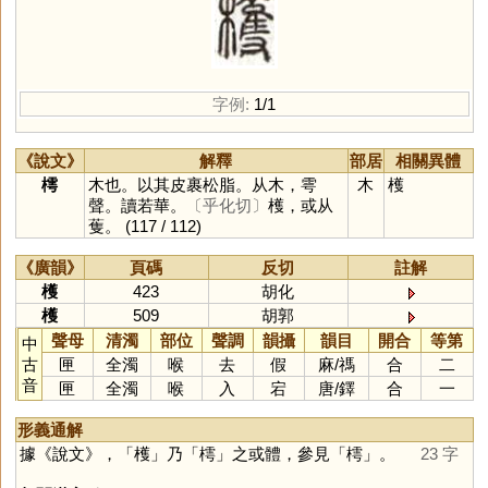
字例:
1/1
《說文》
解釋
部居
相關異體
樗
木也。以其皮裹松脂。从木，雩
木
檴
聲。讀若華。
〔乎化切〕
檴，或从
蒦。
(117 / 112)
《廣韻》
頁碼
反切
註解
檴
423
胡化
檴
509
胡郭
聲母
清濁
部位
聲調
韻攝
韻目
開合
等第
中
古
匣
全濁
喉
去
假
麻
/
禡
合
二
音
匣
全濁
喉
入
宕
唐
/
鐸
合
一
形義通解
據《說文》，「
檴
」乃「
樗
」之或體，參見「
樗
」。
23 字