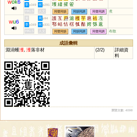
w
ok
6
瓁
繣
攉
篧
李
何
p349
p291
HKLS
人文
煮
同聲同韻
同韻同調
同聲同調
護
互
戶
滬
穫
芋
扈
祜
冱
黃
周
p94
w
u
6
鄠
岵
怙
楛
瓠
酤
嫮
綔
蔰
李
何
p349
p331
昈
熩
雽
槴
婟
頀
韄
臒
嫭
HKLS
人文
布散
同聲同韻
同韻同調
同聲同調
枑
芐
沍
成語彙輯
淵涓蠖
濩
,
濩
落非材
(2/2)
詳細資
料
瀏覽次數: 4098