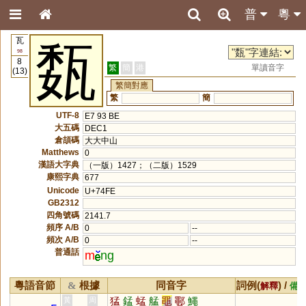
普
粵
瓦
瓾
98
8
繁
簡
港
單讀音字
(13)
繁簡對應
繁
簡
UTF-8
E7 93 BE
大五碼
DEC1
倉頡碼
大大中山
Matthews
0
漢語大字典
（一版）1427；（二版）1529
康熙字典
677
Unicode
U+74FE
GB2312
四角號碼
2141.7
頻序 A/B
0
--
頻次 A/B
0
--
普通話
m
ng
粵語音節
根據
同音字
詞例(
) /
&
解釋
備
猛
錳
蜢
艋
黽
鄳
鱦
黃
周