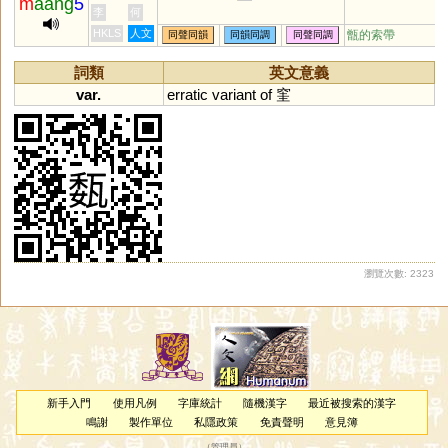
m
aang
5
李
何
HKLS
人文
甑的索帶
同聲同韻
同韻同調
同聲同調
詞類
英文意義
var.
erratic
variant
of
窐
瀏覽次數: 2323
新手入門
使用凡例
字庫統計
隨機漢字
最近被搜索的漢字
鳴謝
製作單位
私隱政策
免責聲明
意見簿
（
管理員
）