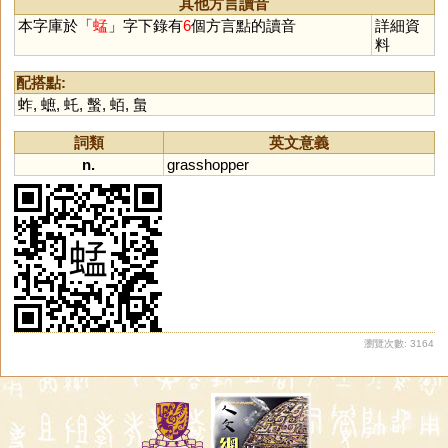
其他方言讀音
本字庫於「
蜢
」字下錄有
6
個方言點的讀音
詳細資
料
配搭點:
蚱
,
蟅
,
虴
,
蟿
,
蛨
,
蛗
詞類
英文意義
n.
grasshopper
瀏覽次數: 3164