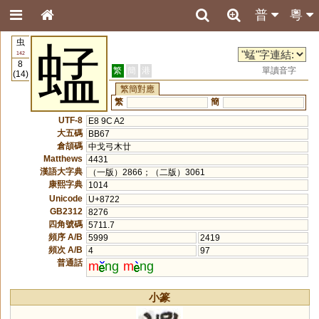
普
粵
虫
蜢
142
8
繁
簡
港
單讀音字
(14)
繁簡對應
繁
簡
UTF-8
E8 9C A2
大五碼
BB67
倉頡碼
中戈弓木廿
Matthews
4431
漢語大字典
（一版）2866；（二版）3061
康熙字典
1014
Unicode
U+8722
GB2312
8276
四角號碼
5711.7
頻序 A/B
5999
2419
頻次 A/B
4
97
普通話
m
ng
m
ng
小篆