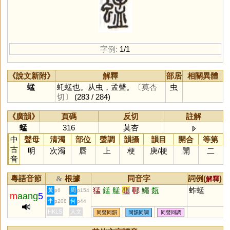
字例:
1/1
《說文新附》
解釋
部居
相關異體
蜢
虴蜢也。从虫，孟聲。
〔莫杏
虫
切〕
(283 / 284)
《廣韻》
頁碼
反切
註解
蜢
316
莫杏
中
聲母
清濁
部位
聲調
韻攝
韻目
開合
等第
古
明
次濁
唇
上
梗
庚
/
梗
開
二
音
粵語音節
根據
同音字
詞例(
) /
&
解釋
猛
錳
艋
黽
鄳
鱦
瓾
蚱蜢
黃
周
p6
p154
m
aang
5
李
何
p208
p44
HKLS
人文
同聲同韻
同韻同調
同聲同調