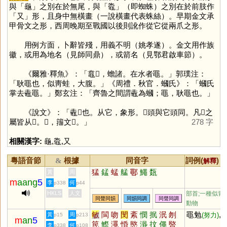
與「
龜
」之別在於無尾，與「
鼄
」（即蜘蛛）之別在於前肢作
「
又
」形，且身中無橫畫（一說橫畫代表蛛絲）。早期金文承
甲骨文之形，西周晚期至戰國以後則訛作從它從兩爪之形。
用例方面，卜辭皆殘，用義不明（姚孝遂）。金文用作族
徽，或用為地名（見師同鼎），或箭名（見鄂君啟車節）。
《爾雅·釋魚》：「鼁𪓰，蟾諸。在水者黽。」郭璞注：
「耿黽也，似靑蛙，大腹。」《周禮．秋官．蟈氏》：「蟈氏
掌去鼃黽。」鄭玄注：「齊魯之間謂鼃為蟈；黽，耿黽也。」
《說文》：「鼃𪓑也。从它，象形。𪓑頭與它頭同。凡𪓑之
屬皆从𪓑。𪓕，籒文𪓑。」
278 字
相關漢字:
龜
,
鼄
,
又
粵語音節
根據
同音字
詞例(
) /
&
解釋
猛
錳
蜢
艋
鄳
鱦
瓾
黃
周
m
aang
5
李
何
p338
p44
HKLS
人文
部首;一種似青
同聲同韻
同韻同調
同聲同調
動物
敏
閩
吻
閔
紊
憫
抿
泯
刎
黽勉
,
黃
周
(努力)
p15
p213
m
an
5
笢
鰶
澠
惛
愍
湣
抆
僶
暋
李
何
p338
p108