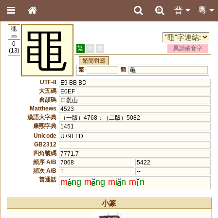
普
粵
黽
黽
205
0
繁
簡
港
異讀破音字
(13)
繁簡對應
繁
簡
黾
UTF-8
E9 BB BD
大五碼
E0EF
倉頡碼
口難山
Matthews
4523
漢語大字典
（一版）4768；（二版）5082
康熙字典
1451
Unicode
U+9EFD
GB2312
四角號碼
7771.7
頻序 A/B
7068
5422
頻次 A/B
1
--
普通話
m
ng
m
ng
m
i
n
m
n
小篆