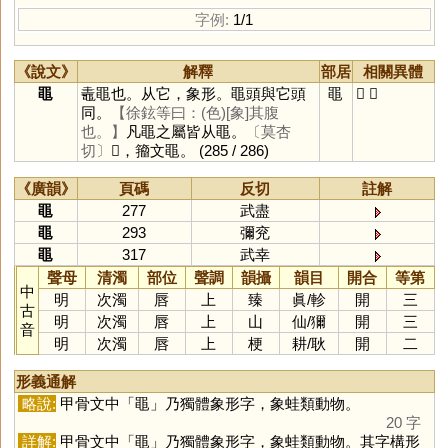
字例:
1/1
《說文》
解釋
部居
相關異體
黽
鼃黽也。从它，象形。黽頭與它頭
黽
𪓑
𪓕
同。
【徐鉉等曰：(色)[象]其腹
也。】
凡黽之屬皆从黽。
〔莫杏
切〕
𪓕，籀文黽。
(285 / 286)
《廣韻》
頁碼
反切
註解
黽
277
武盡
黽
293
彌兖
黽
317
武幸
聲母
清濁
部位
聲調
韻攝
韻目
開合
等第
中
明
次濁
唇
上
臻
眞
/
軫
開
三
古
明
次濁
唇
上
山
仙
/
獮
開
三
音
明
次濁
唇
上
梗
耕
/
耿
開
二
形義通解
略說:
甲骨文中「
黽
」乃獨體象形字，象蛙類動物。
20 字
詳解:
甲骨文中「
黽
」乃獨體象形字，象蛙類動物。其字構形