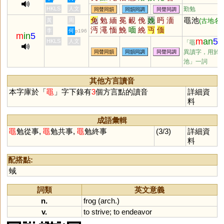
歾
敃
怋
搵
潣
刡
呅
呡
簢
HKLS
人文
勤勉
同聲同韻
同韻同調
同聲同調
蠠
敯
免
勉
緬
冕
靦
俛
娩
眄
湎
黽池
黃
周
(古地名)
沔
澠
愐
鮸
喕
絻
丏
偭
李
何
p196
m
in
5
m
an
5
HKLS
人文
「黽
異讀字，用於
同聲同韻
同韻同調
同聲同調
池」一詞
其他方言讀音
本字庫於「
黽
」字下錄有
3
個方言點的讀音
詳細資
料
成語彙輯
黽
勉從事,
黽
勉共事,
黽
勉終事
(3/3)
詳細資
料
配搭點:
蜮
詞類
英文意義
n.
frog
(
arch
.)
v.
to
strive
;
to
endeavor