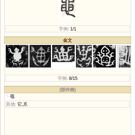
字例:
1/1
金文
字例:
8/15
(部件樹)
黽
其他:
它
,
爪