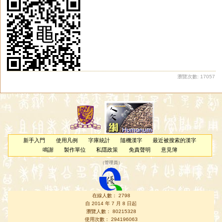
瀏覽次數: 17057
新手入門
使用凡例
字庫統計
隨機漢字
最近被搜索的漢字
鳴謝
製作單位
私隱政策
免責聲明
意見簿
（
管理員
）
在線人數： 2798
自 2014 年 7 月 8 日起
瀏覽人數： 80215328
使用次數： 294196063