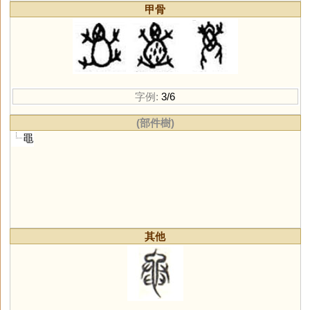
甲骨
字例:
3/6
(部件樹)
黽
其他