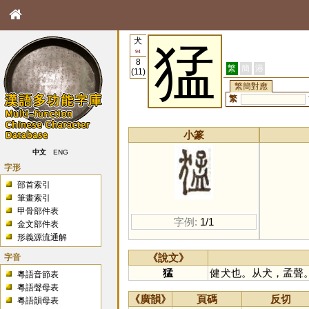
犬
猛
94
8
繁
簡
港
(11)
繁簡對應
繁
小篆
中文
ENG
字形
部首索引
筆畫索引
甲骨部件表
字例:
1/1
金文部件表
形義源流通解
字音
《說文》
猛
健犬也。从犬，孟聲
粵語音節表
粵語聲母表
《廣韻》
頁碼
反切
粵語韻母表