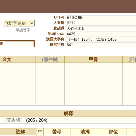
UTF-8
E7 8C 9B
大五碼
B272
倉頡碼
大竹弓木廿
單讀音字
Matthews
4429
漢語大字典
（一版）1354；（二版）1453
簡
康熙字典
641
金文
(部件樹)
甲骨
(部
解釋
。
〔莫杏切〕
(205 / 204)
註解
中
聲母
清濁
部位