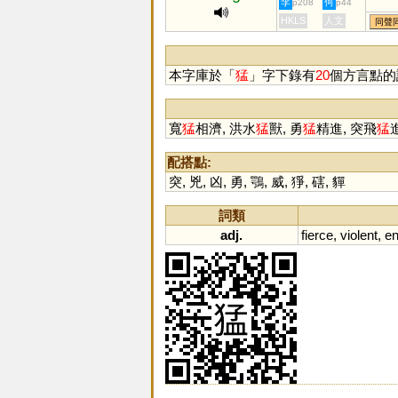
李
何
p208
p44
HKLS
人文
同聲
本字庫於「
猛
」字下錄有
20
個方言點的
寬
猛
相濟, 洪水
猛
獸, 勇
猛
精進, 突飛
猛
配搭點:
突
,
兇
,
凶
,
勇
,
鶚
,
威
,
猙
,
磍
,
貚
詞類
adj.
fierce
,
violent
,
en