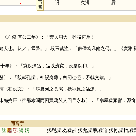
古
明
次濁
唇
音
。
。《左傳‧宣公二年》：「棄人用犬，雖猛何為！」
健犬也。从犬，孟聲。」 段玉裁注：「假借為凡健之偁。」《廣雅
二十年》：「寬以濟猛，猛以濟寬，政是以和。」
發〉：「毅武孔猛，袒裼身薄；白刃磑磑，矛戟交錯。」
孺〈初夜文〉：「壅夏河之長瀉，撲秋原之猛燎。」
宋梅堯臣〈宿邵埭聞雨因買藕芡人回呈永叔〉：「寒屋猛添響，濕窗
同音字
蜢
艋
黽
鄳
鱦
瓾
猛烈,猛攻,猛然,猛虎,猛擊,猛追,猛將,猛拍,猛