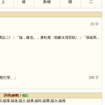
上
梗
庚
/
梗
開
二
15 字
‧釋詁二》：「猛，健也。」唐杜甫〈朝獻太清宮賦〉：「張猛馬，
愁打穿。」
288 字
詞例(
) /
解釋
備註
獸,猛撞,猛進,猛士,猛勇,猛吃,猛襲,猛火,猛推