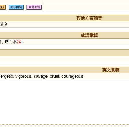
同韻
同韻同調
同聲同調
其他方言讀音
讀音
成語彙輯
進, 威而不
猛
…
英文意義
ergetic
,
vigorous
,
savage
,
cruel
,
courageous