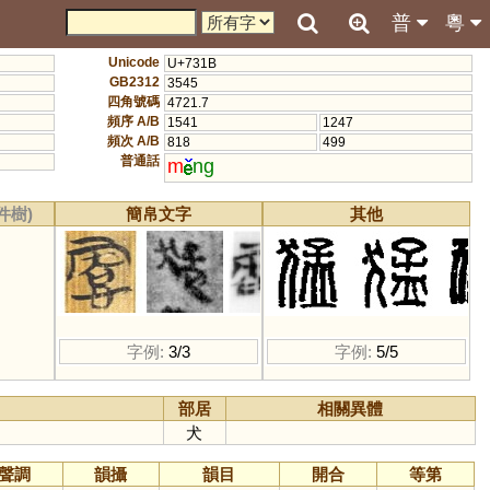
普
粵
Unicode
U+731B
GB2312
3545
四角號碼
4721.7
頻序 A/B
1541
1247
頻次 A/B
818
499
普通話
m
ng
件樹)
簡帛文字
其他
字例:
3/3
字例:
5/5
部居
相關異體
犬
聲調
韻攝
韻目
開合
等第