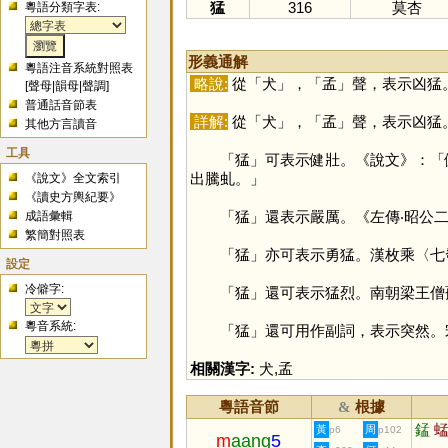
猛
316
莫杏
粵語分類字表:
形義通解
粵語注音系統對照表
略說:
從「
犬
」，「
孟
」聲，表示凶猛
[
聲母
|
韻母
|
聲調
]
普通話音節表
詳解:
從「
犬
」，「
孟
」聲，表示凶猛
其他方言讀音
工具
「
猛
」可表示健壯。《說文》：「
出騰虬。」
《說文》全文索引
《讀史方輿紀要》
「
猛
」還表示嚴厲。《左傳‧昭公
成語彙輯
繁簡對照表
「
猛
」亦可表示勇猛。漢枚乘〈七
設定
冷僻字:
「
猛
」還可表示猛烈。南朝梁王僧
粵音系統:
「
猛
」還可用作副詞，表示突然。
相關漢字:
犬
,
孟
粵語音節
根據
&
錳
黃
周
p6
p102
m
aang
5