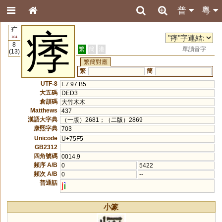
普
粵
疒
痵
104
8
繁
簡
港
單讀音字
(13)
繁簡對應
繁
簡
UTF-8
E7 97 B5
大五碼
DED3
倉頡碼
大竹木木
Matthews
437
漢語大字典
（一版）2681；（二版）2869
康熙字典
703
Unicode
U+75F5
GB2312
四角號碼
0014.9
頻序 A/B
0
5422
頻次 A/B
0
--
普通話
j
小篆