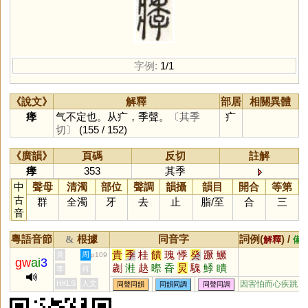
字例:
1/1
《說文》
解釋
部居
相關異體
痵
气不定也。从疒，季聲。
〔其季
疒
切〕
(155 / 152)
《廣韻》
頁碼
反切
註解
痵
353
其季
中
聲母
清濁
部位
聲調
韻攝
韻目
開合
等第
古
群
全濁
牙
去
止
脂
/
至
合
三
音
粵語音節
根據
同音字
詞例(
) /
&
解釋
備
貴
季
桂
饋
瑰
悸
癸
蹶
鱖
黃
周
p109
gw
ai
3
劌
溎
赽
暩
昋
炅
騩
鯚
瞶
李
何
嶡
HKLS
人文
因害怕而心疾跳
同聲同韻
同韻同調
同聲同調