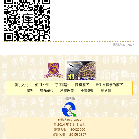
瀏覽次數: 2626
新手入門
使用凡例
字庫統計
隨機漢字
最近被搜索的漢字
鳴謝
製作單位
私隱政策
免責聲明
意見簿
（
管理員
）
在線人數： 3020
自 2014 年 7 月 8 日起
瀏覽人數： 80429020
使用次數： 294580307