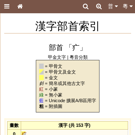
普
粵
漢字部首索引
部首 「疒」
甲金文字
|
粵音分類
= 甲骨文
= 甲骨文及金文
= 金文
斜
= 簡帛或其他古文字
紅
= 小篆
綠
= 無小篆
藍
= Unicode 擴展A/B區用字
粗
= 附插圖
畫數
漢字 (共 153 字)
0
疒