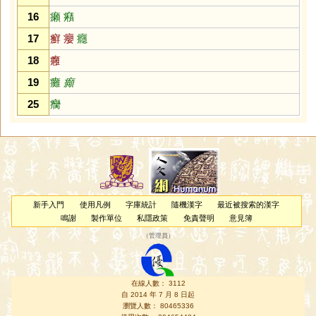
16
癩
癪
17
癬
癭
癮
18
癰
19
癱
癲
25
癵
新手入門
使用凡例
字庫統計
隨機漢字
最近被搜索的漢字
鳴謝
製作單位
私隱政策
免責聲明
意見簿
（
管理員
）
在線人數： 3112
自 2014 年 7 月 8 日起
瀏覽人數： 80465336