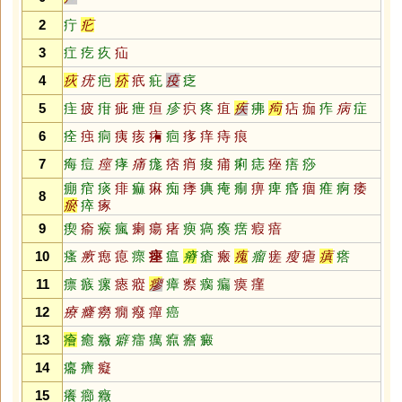
2
疔
疕
3
疘
疙
疚
疝
4
疢
疣
疤
疥
疧
疪
疫
疺
5
疰
疲
疳
疵
疶
疸
疹
疻
疼
疽
疾
疿
痀
痁
痂
痄
病
症
6
痊
痋
痌
痍
痎
痏
痐
痑
痒
痔
痕
7
痗
痘
痙
痚
痛
痝
痞
痟
痠
痡
痢
痣
痤
痦
痧
痭
痯
痰
痱
痲
痳
痴
痵
痶
痷
痸
痹
痺
痻
痼
痽
痾
痿
8
瘀
瘁
瘃
9
瘈
瘉
瘊
瘋
瘌
瘍
瘏
瘐
瘑
瘓
瘔
瘕
瘖
10
瘙
瘚
瘛
瘜
瘝
瘞
瘟
瘠
瘡
瘢
瘣
瘤
瘥
瘦
瘧
瘨
瘩
11
瘭
瘯
瘰
瘱
瘲
瘳
瘴
瘵
瘸
瘺
瘼
瘽
12
療
癃
癆
癇
癈
癉
癌
13
癐
癒
癓
癖
癗
癘
癙
癚
癜
14
癟
癠
癡
15
癢
癤
癥