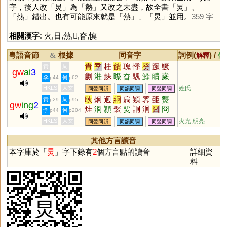
字，後人改「
炅
」為「
熱
」又改之未盡，故全書「
炅
」、
「
熱
」錯出。也有可能原來就是「
熱
」、「
炅
」並用。
359 字
相關漢字:
火
,
日
,
熱
,
𡗕
,
昚
,
慎
粵語音節
根據
同音字
詞例(
) /
&
解釋
備
貴
季
桂
饋
瑰
悸
癸
蹶
鱖
黃
周
gw
ai
3
劌
溎
赽
暩
昋
騩
鯚
瞶
嶡
李
何
p44
p62
痵
HKLS
人文
姓氏
同聲同韻
同韻同調
同聲同調
耿
炯
迥
絅
扃
熲
臩
臦
燛
黃
周
p29
p95
gw
ing
2
烓
浻
顈
褧
煚
詗
泂
囧
冏
李
何
p44
p204
HKLS
人文
火光;明亮
同聲同韻
同韻同調
同聲同調
其他方言讀音
本字庫於「
炅
」字下錄有
2
個方言點的讀音
詳細資
料