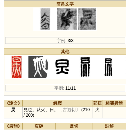
簡帛文字
字例:
3/3
其他
字例:
11/11
《說文》
解釋
部居
相關異體
炅
見也。从火、日。
〔古迥切〕
(210
火
/ 209)
《廣韻》
頁碼
反切
註解