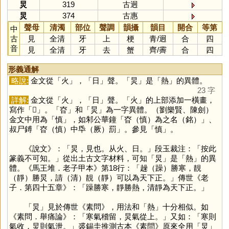
炅
319
古迥
炅
374
古惠
聲母
清濁
部位
聲調
韻攝
韻目
開合
等第
中
古
見
全清
牙
上
梗
青
/
迥
合
四
音
見
全清
牙
去
蟹
齊
/
霽
合
四
形義通解
略說:
金文從「
火
」，「
日
」聲。「
炅
」是「
熱
」的異體。
23 字
詳解:
金文從「
火
」，「
日
」聲。「
火
」的上部添加一橫畫，
寫作「
𡗕
」。「
昚
」和「
炅
」為一字異體。（劉樂賢、陳劍）
金文中用為「
慎
」，如邾公華鐘「昚（慎）為之名（銘）」、
叔尸鎛「昚（慎）中氒（厥）罰」。參見「
慎
」。
《說文》：「炅，見也。从火、日。」段玉裁注：「按此
篆義不可知。」從出土古文字材料，可知「
炅
」是「
熱
」的異
體。《馬王堆．老子甲本》第18行：「趮（躁）勝寒，靚
（靜）勝炅，請（清）靚（靜）可以為天下正。」傳世《老
子．第四十五章》：「躁勝寒，靜勝熱，清靜為天下正。」
「
炅
」見於傳世《素問》，用法和「
熱
」十分相似。如
《素問．舉痛論》：「寒氣稽留，炅氣從上。」又如：「寒則
氣收，炅則氣泄。」裘錫圭推測古本《素問》原來全用「
炅
」