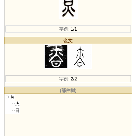
字例:
1/1
金文
字例:
2/2
(部件樹)
炅
火
日