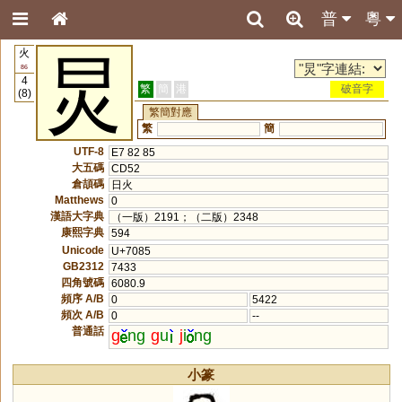
普
粵
火
炅
86
4
繁
簡
港
破音字
(8)
繁簡對應
繁
簡
UTF-8
E7 82 85
大五碼
CD52
倉頡碼
日火
Matthews
0
漢語大字典
（一版）2191；（二版）2348
康熙字典
594
Unicode
U+7085
GB2312
7433
四角號碼
6080.9
頻序 A/B
0
5422
頻次 A/B
0
--
普通話
g
ng
g
u
j
i
ng
小篆