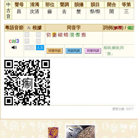
中
聲母
清濁
部位
聲調
韻攝
韻目
開合
等第
古
昌
次清
齒
去
蟹
祭
/
祭
開
三
音
粵語音節
根據
同音字
詞例(
) /
&
解釋
備註
切
妻
砌
蜡
沏
傺
瘛
黃
周
c
ai
3
李
何
HKLS
人文
痴病;癩病;同
同聲同韻
同韻同調
同聲同調
「
瘛
」
瀏覽次數: 2377