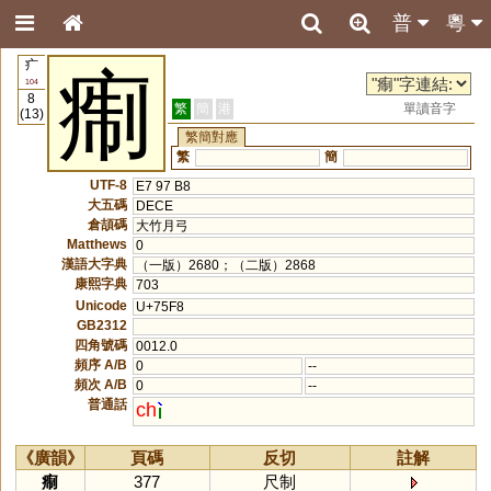
普
粵
疒
痸
104
8
繁
簡
港
單讀音字
(13)
繁簡對應
繁
簡
UTF-8
E7 97 B8
大五碼
DECE
倉頡碼
大竹月弓
Matthews
0
漢語大字典
（一版）2680；（二版）2868
康熙字典
703
Unicode
U+75F8
GB2312
四角號碼
0012.0
頻序 A/B
0
--
頻次 A/B
0
--
普通話
ch
《廣韻》
頁碼
反切
註解
痸
377
尺制