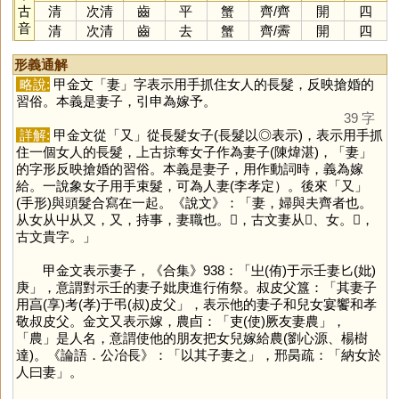
古
清
次清
齒
平
蟹
齊
/
齊
開
四
音
清
次清
齒
去
蟹
齊
/
霽
開
四
形義通解
略說:
甲金文「
妻
」字表示用手抓住女人的長髮，反映搶婚的
習俗。本義是妻子，引申為嫁予。
39 字
詳解:
甲金文從「
又
」從長髮女子(長髮以◎表示)，表示用手抓
住一個女人的長髮，上古掠奪女子作為妻子(陳煒湛)，「
妻
」
的字形反映搶婚的習俗。本義是妻子，用作動詞時，義為嫁
給。一說象女子用手束髮，可為人妻(李孝定）。後來「
又
」
(手形)與頭髮合寫在一起。《說文》：「妻，婦與夫齊者也。
从女从屮从又，又，持事，妻職也。𡜈，古文妻从𡭙、女。𡭙，
古文貴字。」
甲金文表示妻子，《合集》938：「㞢(侑)于示壬妻匕(妣)
庚」，意謂對示壬的妻子妣庚進行侑祭。叔皮父簋：「其妻子
用亯(享)考(孝)于弔(叔)皮父」，表示他的妻子和兒女宴饗和孝
敬叔皮父。金文又表示嫁，農卣：「吏(使)厥友妻農」，
「
農
」是人名，意謂使他的朋友把女兒嫁給農(劉心源、楊樹
達)。《論語．公冶長》：「以其子妻之」，邢昺疏：「納女於
人曰妻」。