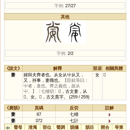
字例:
27/27
其他
字例:
2/2
《說文》
解釋
部居
相關異體
妻
婦與夫齊者也。从女从屮从又，
女
𡜈
又，持事，妻職也。
【臣鉉等曰：
屮者，進也。齊之義也，故从
屮。】
〔七稽切〕
𡜈，古文妻，从
𡭙、女。𡭙，古文貴字。
(259 / 259)
《廣韻》
頁碼
反切
註解
妻
87
七稽
妻
372
七計
聲母
清濁
部位
聲調
韻攝
韻目
開合
等第
中