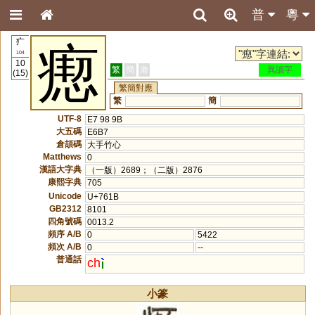
普
粵
疒
瘛
104
10
繁
簡
港
異讀字
(15)
繁簡對應
繁
簡
UTF-8
E7 98 9B
大五碼
E6B7
倉頡碼
大手竹心
Matthews
0
漢語大字典
（一版）2689；（二版）2876
康熙字典
705
Unicode
U+761B
GB2312
8101
四角號碼
0013.2
頻序 A/B
0
5422
頻次 A/B
0
--
普通話
ch
小篆