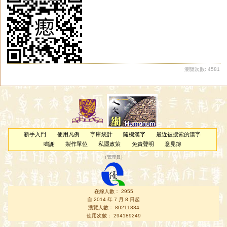
瀏覽次數: 4581
新手入門
使用凡例
字庫統計
隨機漢字
最近被搜索的漢字
鳴謝
製作單位
私隱政策
免責聲明
意見簿
（
管理員
）
在線人數： 2955
自 2014 年 7 月 8 日起
瀏覽人數： 80211834
使用次數： 294189249