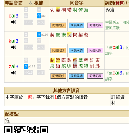
粵語音節
根據
同音字
詞例(
) /
&
解釋
備
切
妻
砌
蜡
沏
傺
痸
瘛瘲
黃
周
c
ai
3
李
何
p69
HKLS
人文
中醫所云一種小
同聲同韻
同韻同調
同聲同調
驚風症狀
契
蟿
瘈
㓞
愒
栔
罊
黃
周
p110
k
ai
3
李
何
c
ai
3
HKLS
人文
「瘛
」的
同聲同韻
同韻同調
同聲同調
讀字
制
濟
際
製
祭
掣
穄
晢
霽
黃
周
瘈
狾
裚
暩
穧
漈
猘
剬
泲
z
ai
3
李
何
p133
c
ai
3
HKLS
人文
「瘛
」的
同聲同韻
同韻同調
同聲同調
讀字
其他方言讀音
本字庫於「
瘛
」字下錄有
1
個方言點的讀音
詳細資
料
配搭點:
瘲