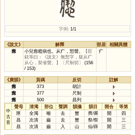
字例:
1/1
《說文》
解釋
部居
相關異體
瘛
小兒瘛瘲病也。从疒，恝聲。
【臣
疒
鉉等曰：《說文》無恝字，疑从疒
从心，契省聲。】
〔尺制切〕
(156
/ 153)
《廣韻》
頁碼
反切
註解
瘛
373
胡計
瘛
377
尺制
瘛
500
昌列
聲母
清濁
部位
聲調
韻攝
韻目
開合
等第
中
匣
全濁
喉
去
蟹
齊
/
霽
開
四
古
昌
次清
齒
去
蟹
祭
/
祭
開
三
音
昌
次清
齒
入
山
仙
/
薛
開
三