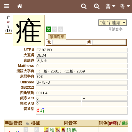
普
粵
疒
痽
104
8
繁
簡
港
單讀音字
(13)
繁簡對應
繁
簡
UTF-8
E7 97 BD
大五碼
DED4
倉頡碼
大人土
Matthews
0
漢語大字典
（一版）2681；（二版）2869
康熙字典
703
Unicode
U+75FD
GB2312
四角號碼
0011.4
頻序 A/B
0
--
頻次 A/B
0
--
普通話
d
u
粵語音節
根據
同音字
詞例(
) /
&
解釋
備註
追
堆
敦
𠂤
頧
鴭
黃
周