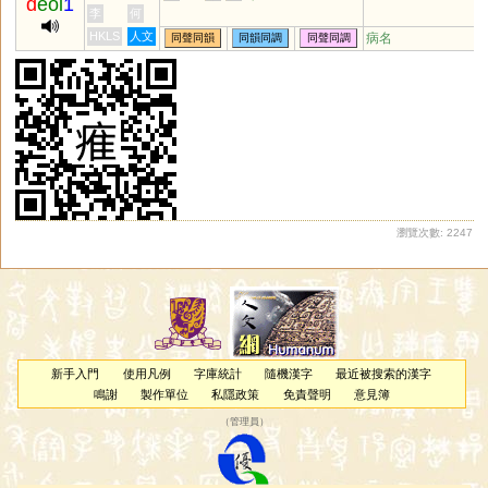
d
eoi
1
李
何
HKLS
人文
病名
同聲同韻
同韻同調
同聲同調
瀏覽次數: 2247
新手入門
使用凡例
字庫統計
隨機漢字
最近被搜索的漢字
鳴謝
製作單位
私隱政策
免責聲明
意見簿
（
管理員
）