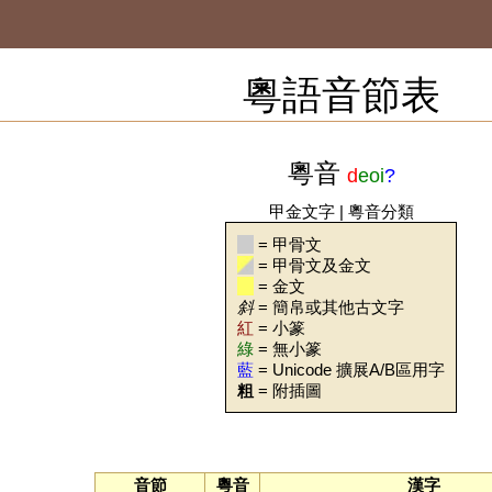
粵語音節表
粵音
d
eoi
?
甲金文字
|
粵音分類
= 甲骨文
= 甲骨文及金文
= 金文
斜
= 簡帛或其他古文字
紅
= 小篆
綠
= 無小篆
藍
= Unicode 擴展A/B區用字
粗
= 附插圖
音節
粵音
漢字