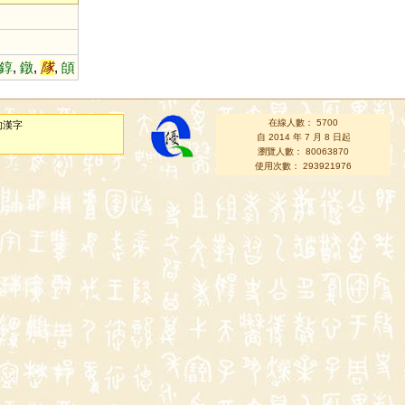
錞
,
鐓
,
隊
,
頧
在線人數： 5700
的漢字
自 2014 年 7 月 8 日起
瀏覽人數： 80063870
使用次數： 293921976