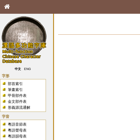
中文
ENG
字形
部首索引
筆畫索引
甲骨部件表
金文部件表
形義源流通解
字音
粵語音節表
粵語聲母表
粵語韻母表