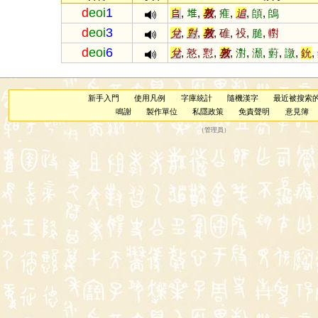
d
eoi
1
𠂤
,
堆
,
敦
,
痽
,
追
,
頧
,
鴭
d
eoi
3
兌
,
對
,
敦
,
碓
,
祋
,
膇
,
轛
d
eoi
6
兌
,
憝
,
懟
,
敦
,
濧
,
瀩
,
薱
,
譈
,
鈗
,
新手入門
使用凡例
字庫統計
隨機漢字
最近被搜索
鳴謝
製作單位
私隱政策
免責聲明
意見簿
（
管理員
）