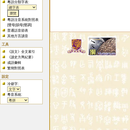
粵語分類字表:
粵語注音系統對照表
[
聲母
|
韻母
|
聲調
]
普通話音節表
其他方言讀音
工具
《說文》全文索引
《讀史方輿紀要》
成語彙輯
繁簡對照表
設定
冷僻字:
粵音系統: