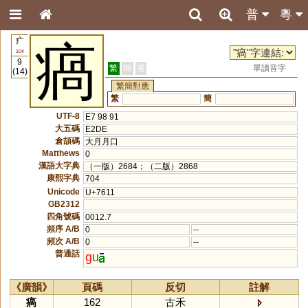
普
粵
疒
瘑
104
9
繁
簡
港
單讀音字
(14)
繁簡對應
繁
簡
UTF-8
E7 98 91
大五碼
E2DE
倉頡碼
大月月口
Matthews
0
漢語大字典
（一版）2684；（二版）2868
康熙字典
704
Unicode
U+7611
GB2312
四角號碼
0012.7
頻序 A/B
0
--
頻次 A/B
0
--
普通話
g
u
《廣韻》
頁碼
反切
註解
瘑
162
古禾