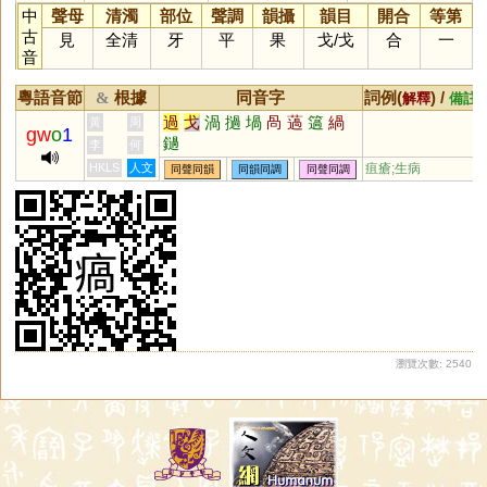
中
聲母
清濁
部位
聲調
韻攝
韻目
開合
等第
古
見
全清
牙
平
果
戈
/
戈
合
一
音
粵語音節
根據
同音字
詞例(
) /
&
解釋
備註
過
戈
渦
撾
堝
咼
薖
簻
緺
黃
周
gw
o
1
鐹
李
何
HKLS
人文
疽瘡;生病
同聲同韻
同韻同調
同聲同調
瀏覽次數: 2540