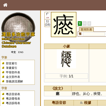
疒
瘱
104
11
繁
簡
港
(16)
繁簡對應
繁
小篆
中文
ENG
字形
部首索引
筆畫索引
甲骨部件表
字例:
1/1
金文部件表
形義源流通解
字音
《說文》
瘱
靜也。从心，㾜聲。
粵語音節表
粵語聲母表
粵語音節
根據
&
粵語韻母表