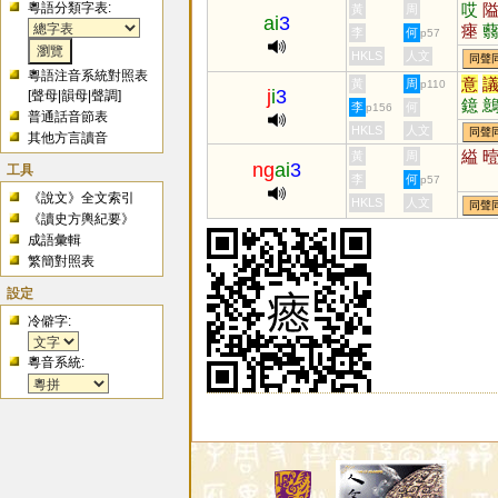
粵語分類字表:
哎
黃
周
ai
3
瘞
李
何
p57
HKLS
人文
同聲
粵語注音系統對照表
意
黃
周
p110
j
i
3
[
聲母
|
韻母
|
聲調
]
鐿
李
何
p156
普通話音節表
HKLS
人文
同聲
其他方言讀音
縊
黃
周
ng
ai
3
工具
李
何
p57
《說文》全文索引
HKLS
人文
同聲
《讀史方輿紀要》
成語彙輯
繁簡對照表
設定
冷僻字:
粵音系統: