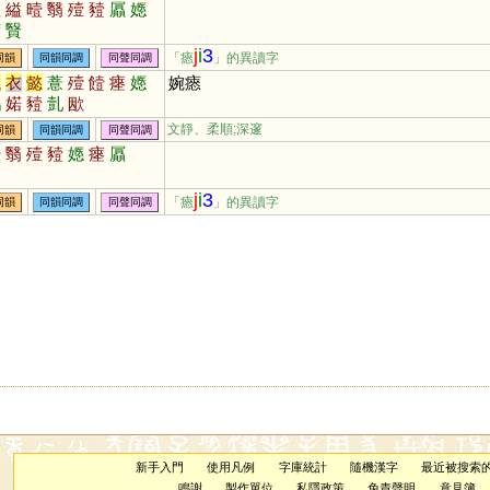
隘
縊
曀
翳
殪
豷
屭
嫕
蘙
贀
j
i
3
「瘱
」的異讀字
同韻
同韻同調
同聲同調
議
衣
懿
薏
殪
饐
瘞
嫕
婉瘱
鷾
婼
豷
亄
欭
文靜、柔順;深邃
同韻
同韻同調
同聲同調
曀
翳
殪
豷
嫕
瘞
屭
j
i
3
「瘱
」的異讀字
同韻
同韻同調
同聲同調
新手入門
使用凡例
字庫統計
隨機漢字
最近被搜索
鳴謝
製作單位
私隱政策
免責聲明
意見簿