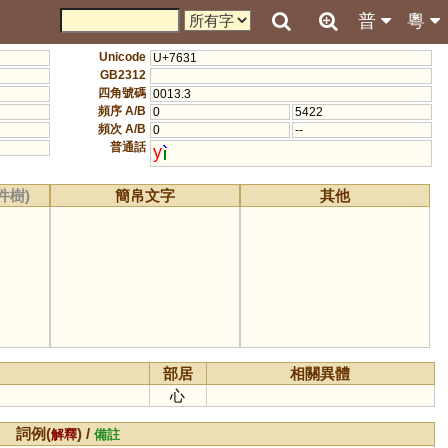
普
粵
Unicode
U+7631
GB2312
四角號碼
0013.3
頻序 A/B
0
5422
頻次 A/B
0
--
普通話
y
件樹)
簡帛文字
其他
部居
相關異體
心
詞例(
) /
解釋
備註