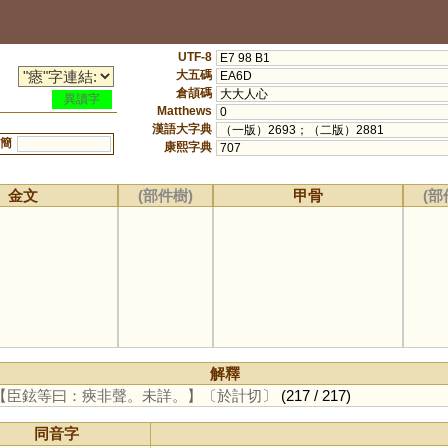
UTF-8
E7 98 B1
大五碼
EA6D
倉頡碼
大大人心
異讀字
Matthews
0
漢語大字典
（一版）2693；（二版）2881
簡
康熙字典
707
金文
(部件樹)
甲骨
(部
解釋
【臣鉉等曰：㾜非聲。未詳。】
〔於計切〕
(217 / 217)
同音字