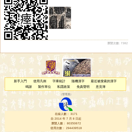
瀏覽次數: 7382
新手入門
使用凡例
字庫統計
隨機漢字
最近被搜索的漢字
鳴謝
製作單位
私隱政策
免責聲明
意見簿
（
管理員
）
在線人數： 3171
自 2014 年 7 月 8 日起
瀏覽人數： 80350672
使用次數： 294439518