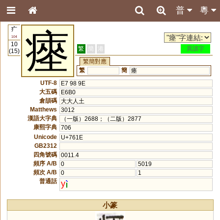
普
粵
疒
瘞
104
10
繁
簡
港
異讀字
(15)
繁簡對應
繁
簡
瘗
UTF-8
E7 98 9E
大五碼
E6B0
倉頡碼
大大人土
Matthews
3012
漢語大字典
（一版）2688；（二版）2877
康熙字典
706
Unicode
U+761E
GB2312
四角號碼
0011.4
頻序 A/B
0
5019
頻次 A/B
0
1
普通話
y
小篆