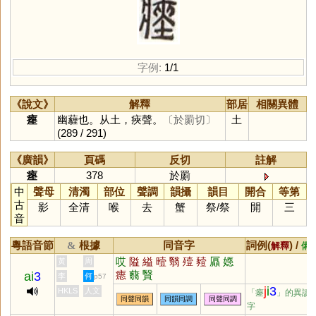
字例:
1/1
《說文》
解釋
部居
相關異體
瘞
幽薶也。从土，㾜聲。
〔於罽切〕
土
(289 / 291)
《廣韻》
頁碼
反切
註解
瘞
378
於罽
中
聲母
清濁
部位
聲調
韻攝
韻目
開合
等第
古
影
全清
喉
去
蟹
祭
/
祭
開
三
音
粵語音節
根據
同音字
詞例(
) /
&
解釋
備
哎
隘
縊
曀
翳
殪
豷
屭
嫕
黃
周
瘱
蘙
贀
ai
3
李
何
p57
j
i
3
HKLS
人文
「瘞
」的異讀
同聲同韻
同韻同調
同聲同調
字