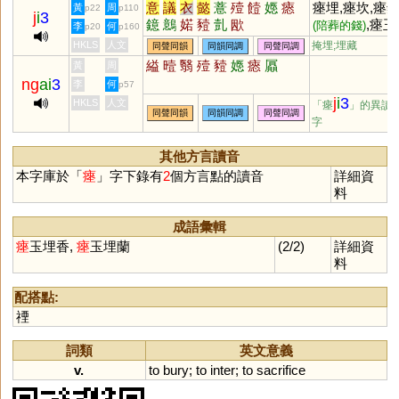
意
議
衣
懿
薏
殪
饐
嫕
瘱
瘞埋,瘞坎,瘞
黃
周
p22
p110
j
i
3
鐿
鷾
婼
豷
亄
欭
,瘞玉
(陪葬的錢)
李
何
p20
p160
埋香,斂瘞,奠
HKLS
人文
掩埋;埋藏
同聲同韻
同韻同調
同聲同調
瘞,守瘞,焚瘞,
縊
曀
翳
殪
豷
嫕
瘱
屭
黃
周
瘞埳,瘞埋
(古代
ng
ai
3
李
何
p57
,
祭地禮儀之一)
j
i
3
HKLS
人文
「瘞
」的異讀
瘞繒
(古代埋繒
同聲同韻
同韻同調
同聲同調
字
以祭地)
其他方言讀音
本字庫於「
瘞
」字下錄有
2
個方言點的讀音
詳細資
料
成語彙輯
瘞
玉埋香,
瘞
玉埋蘭
(2/2)
詳細資
料
配搭點:
禋
詞類
英文意義
v.
to
bury
;
to
inter
;
to
sacrifice