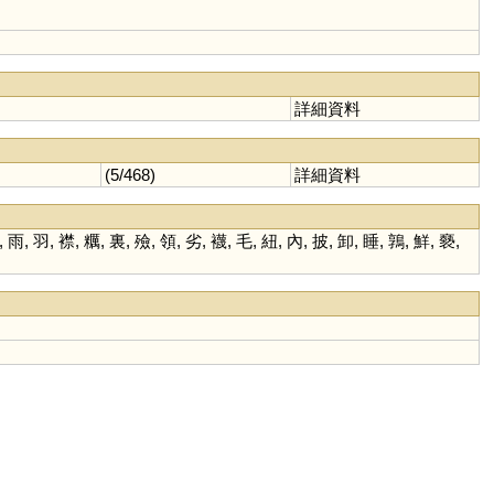
詳細資料
(5/468)
詳細資料
,
雨
,
羽
,
襟
,
糲
,
裏
,
殮
,
領
,
劣
,
襪
,
毛
,
紐
,
內
,
披
,
卸
,
睡
,
鶉
,
鮮
,
褻
,