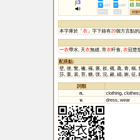
j
i
3
鐿
李
何
p107
p160
HKLS
人文
同聲
本字庫於「
衣
」字下錄有
20
個方言點的
一
衣
帶水, 天
衣
無縫, 宵
衣
旰食,
衣
冠楚
配搭點:
壁
,
便
,
鷩
,
襒
,
襮
,
褒
,
衩
,
襯
,
毳
,
青
,
稱
,
莎
,
蓑
,
裳
,
苔
,
糖
,
弢
,
浣
,
赭
,
緇
,
旃
,
征
,
詞類
n.
clothing
,
clothes
v.
dress
,
wear