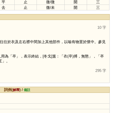
平
止
微
/
微
開
三
去
止
微
/
未
開
三
10 字
往往於衣及左右襟中間加上其他部件，以喻有物置於懷中。參見
又用為「
卒
」，表示終結，[冬戈]簋：「衣(卒)搏，無愍」，「卒
王」。
295 字
詞例(
) /
解釋
備註