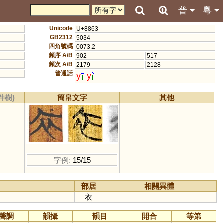
普
粵
Unicode
U+8863
GB2312
5034
四角號碼
0073.2
頻序 A/B
902
517
頻次 A/B
2179
2128
普通話
y
y
件樹)
簡帛文字
其他
字例:
15/15
部居
相關異體
衣
聲調
韻攝
韻目
開合
等第