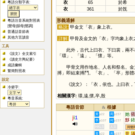
衣
65
於希
粵語分類字表:
衣
361
於旣
形義通解
粵語注音系統對照表
[
聲母
|
韻母
|
聲調
]
略說:
甲金文「
衣
」象上衣。
普通話音節表
其他方言讀音
詳解:
甲骨及金文的「
衣
」字均象上衣
工具
此外，古代上曰衣、下曰裳，兩不
《說文》全文索引
「
環
」、「
遠
」、「
懷
」等。
《讀史方輿紀要》
成語彙輯
甲骨文用作地名、人名和祭名。金文表
繁簡對照表
搏」即結束搏鬥。「
衣
」、「
卒
」形體
設定
《說文》：「衣，依也。上曰衣，下
冷僻字:
相關漢字:
環
,
遠
,
懷
,
卒
,
殷
粵音系統:
粵語音節
根據
&
她
黃
周
p22
p157
j
i
1
黟
李
何
p107
p157
檹
HKLS
人文
同聲
意
黃
周
p22
p157