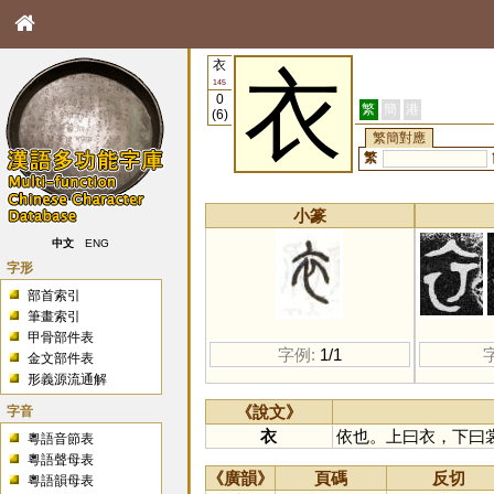
衣
衣
145
0
繁
簡
港
(6)
繁簡對應
繁
小篆
中文
ENG
字形
部首索引
筆畫索引
甲骨部件表
字例:
1/1
金文部件表
形義源流通解
字音
《說文》
衣
依也。上曰衣，下曰
粵語音節表
粵語聲母表
《廣韻》
頁碼
反切
粵語韻母表