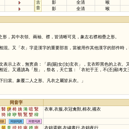
古
影
全清
喉
音
影
全清
喉
之形，其中衣領、兩袖、襟，皆清晰可見，象左右襟相疊之形。
相混。又「
衣
」字是漢字的重要部首，當被用作其他漢字的部件時，
示上衣，無叀鼎：「易(賜)女(汝)玄衣」，玄衣即黑色的上衣。
相近。又通讀為「
殷
」，祭名，天亡簋：「衣祀于王，不(丕)顯考文
曰裳。象覆二人之形。凡衣之屬皆从衣。」
同音字
依
醫
伊
椅
姨
漪
噫
繄
衣車,衣服,衣冠禽獸,棉衣,襯衣
銥
猗
禕
咿
翳
鷖
嫛
稦
洢
黳
毉
瑿
郼
蛜
欹
同韻
同韻同調
同聲同調
議
懿
薏
殪
饐
瘞
嫕
瘱
衣錦還鄉,衣繡晝行,衣錦夜行