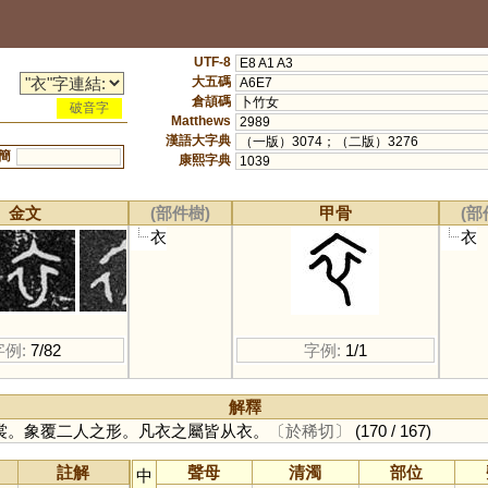
UTF-8
E8 A1 A3
大五碼
A6E7
倉頡碼
卜竹女
破音字
Matthews
2989
漢語大字典
（一版）3074；（二版）3276
簡
康熙字典
1039
金文
(部件樹)
甲骨
(部
衣
衣
字例:
7/82
字例:
1/1
解釋
裳。象覆二人之形。凡衣之屬皆从衣。
〔於稀切〕
(170 / 167)
註解
聲母
清濁
部位
中