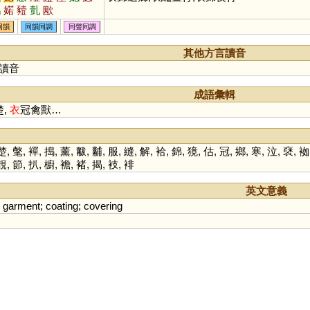
鷾
婼
豷
亄
欭
同韻
同韻同調
同聲同調
其他方言讀音
讀音
成語彙輯
楚,
衣
冠禽獸…
楚
,
氅
,
襌
,
搗
,
薰
,
黻
,
黼
,
服
,
縫
,
解
,
袷
,
錦
,
獍
,
估
,
冠
,
鄉
,
寒
,
泣
,
褎
,
袽
靚
,
節
,
扒
,
櫥
,
襜
,
褚
,
揭
,
衼
,
裶
英文意義
;
garment
;
coating
;
covering