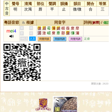
中
聲母
清濁
部位
聲調
韻攝
韻目
開合
等第
古
明
次濁
唇
平
止
微
/
微
合
三
音
粵語音節
根據
同音字
詞例(
) /
&
解釋
備註
微
眉
霉
彌
媚
楣
薇
糜
靡
黃
周
m
ei
4
湄
溦
嵋
縻
蘼
郿
麋
獼
濔
李
何
瀰
攠
霺
覹
瞴
蘪
瓕
瑂
徾
HKLS
人文
足瘡
同聲同韻
同韻同調
同聲同調
麊
攗
穈
醾
爢
黴
堳
冞
瀏覽次數: 2620