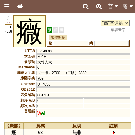
普
粵
疒
癓
104
13
繁
簡
港
單讀音字
(18)
繁簡對應
繁
簡
UTF-8
E7 99 93
大五碼
F04E
倉頡碼
大竹人大
Matthews
0
漢語大字典
（一版）2700；（二版）2889
康熙字典
709
Unicode
U+7653
GB2312
四角號碼
0014.8
頻序 A/B
0
--
頻次 A/B
0
--
普通話
w
i
《廣韻》
頁碼
反切
註解
癓
63
無非