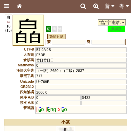
普
粵
白
皛
106
10
繁
簡
港
異讀字
(15)
繁簡對應
繁
簡
UTF-8
E7 9A 9B
大五碼
E6BB
倉頡碼
竹日竹日日
Matthews
0
漢語大字典
（一版）2650；（二版）2837
康熙字典
717
Unicode
U+769B
GB2312
四角號碼
2666.0
頻序 A/B
0
5422
頻次 A/B
0
--
普通話
j
i
o
j
i
ng
x
i
o
小篆