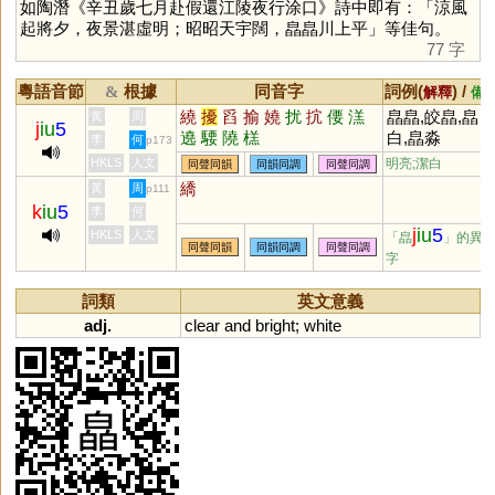
如陶潛《辛丑歲七月赴假還江陵夜行涂口》詩中即有：「涼風
起將夕，夜景湛虛明；昭昭天宇闊，皛皛川上平」等佳句。
77 字
粵語音節
根據
同音字
詞例(
) /
&
解釋
備
繞
擾
舀
揄
嬈
扰
抭
偠
溔
皛皛,皎皛,皛
黃
周
j
iu
5
遶
騕
隢
榚
白,皛淼
李
何
p173
HKLS
人文
明亮;潔白
同聲同韻
同韻同調
同聲同調
繑
黃
周
p111
k
iu
5
李
何
j
iu
5
HKLS
人文
「皛
」的異
同聲同韻
同韻同調
同聲同調
字
詞類
英文意義
adj.
clear
and
bright
;
white