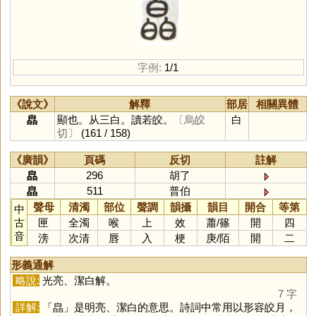
字例:
1/1
《說文》
解釋
部居
相關異體
皛
顯也。从三白。讀若皎。
〔烏皎
白
切〕
(161 / 158)
《廣韻》
頁碼
反切
註解
皛
296
胡了
皛
511
普伯
聲母
清濁
部位
聲調
韻攝
韻目
開合
等第
中
古
匣
全濁
喉
上
效
蕭
/
篠
開
四
音
滂
次清
唇
入
梗
庚
/
陌
開
二
形義通解
略說:
光亮、潔白解。
7 字
詳解:
「
皛
」是明亮、潔白的意思。詩詞中常用以形容皎月，