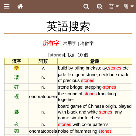
普
粵
英語搜索
所有字
|
常用字
|
冷僻字
[
stones
], 找到 10 個
漢字
詞類
意義
壘
v.
build
by
piling
bricks
,
clay
,
stones
,
etc
jade
-
like
gem
stone
;
necklace
made
瓔
n.
of
precious
stones
矼
n.
stone
bridge
;
stepping
-
stones
the
sound
of
stones
knocking
硜
onomatopoeia
together
board
game
of
Chinese
origin
,
played
碁
n.
with
black
and
white
stones
;
any
game
similar
to
chess
碤
n.
stones
with
color
patterns
磞
onomatopoeia
noise
of
hammering
stones