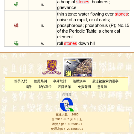
a
heap
of
stones
;
boulders
;
磥
n.
grievance
thin
stone
;
water
flowing
over
stones
;
noise
of
a
rapid
,
or
of
carts
;
磷
n.
phosphorous
;
phosphorus
(
P
);
No
.
15
of
the
Periodic
Table
;
a
chemical
element
礧
v.
roll
stones
down
hill
新手入門
使用凡例
字庫統計
隨機漢字
最近被搜索的漢字
鳴謝
製作單位
私隱政策
免責聲明
意見簿
（
管理員
）
在線人數： 2685
自 2014 年 7 月 8 日起
瀏覽人數： 80558521
使用次數： 294866301