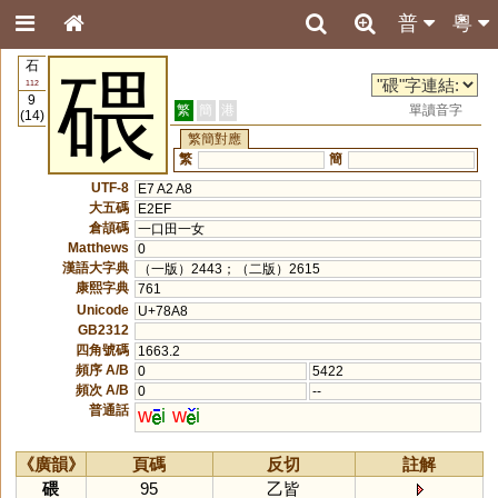
普
粵
石
碨
112
9
繁
簡
港
單讀音字
(14)
繁簡對應
繁
簡
UTF-8
E7 A2 A8
大五碼
E2EF
倉頡碼
一口田一女
Matthews
0
漢語大字典
（一版）2443；（二版）2615
康熙字典
761
Unicode
U+78A8
GB2312
四角號碼
1663.2
頻序 A/B
0
5422
頻次 A/B
0
--
普通話
w
i
w
i
《廣韻》
頁碼
反切
註解
碨
95
乙皆