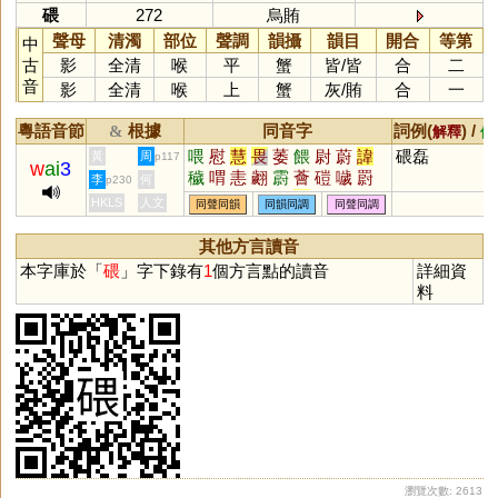
碨
272
烏賄
聲母
清濁
部位
聲調
韻攝
韻目
開合
等第
中
古
影
全清
喉
平
蟹
皆
/
皆
合
二
音
影
全清
喉
上
蟹
灰
/
賄
合
一
粵語音節
根據
同音字
詞例(
) /
&
解釋
備
喂
慰
慧
畏
萎
餵
尉
蔚
諱
碨磊
黃
周
p117
w
ai
3
穢
喟
恚
翽
霨
薈
磑
噦
罻
李
何
p230
鐬
藯
芔
腃
饖
徻
餧
薉
褽
HKLS
人文
同聲同韻
同韻同調
同聲同調
嘒
犚
獩
濊
其他方言讀音
本字庫於「
碨
」字下錄有
1
個方言點的讀音
詳細資
料
瀏覽次數: 2613