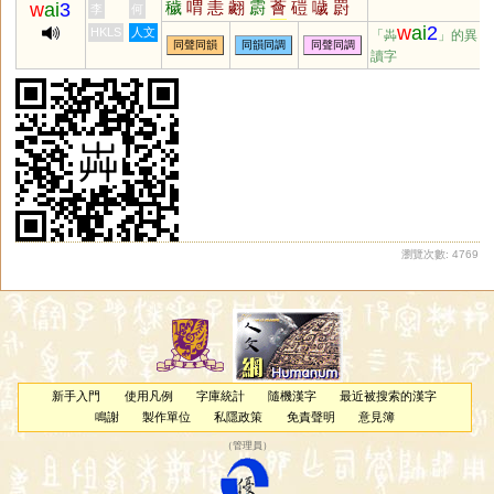
穢
喟
恚
翽
霨
薈
磑
噦
罻
w
ai
3
李
何
獩
鐬
藯
腃
饖
徻
薉
濊
犚
w
ai
2
HKLS
人文
「芔
」的異
同聲同韻
同韻同調
同聲同調
碨
褽
嘒
餧
讀字
瀏覽次數: 4769
新手入門
使用凡例
字庫統計
隨機漢字
最近被搜索的漢字
鳴謝
製作單位
私隱政策
免責聲明
意見簿
（
管理員
）