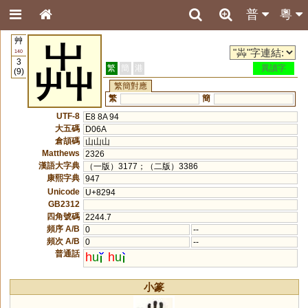
普
粵
艸
芔
140
3
繁
簡
港
異讀字
(9)
繁簡對應
繁
簡
UTF-8
E8 8A 94
大五碼
D06A
倉頡碼
山山山
Matthews
2326
漢語大字典
（一版）3177；（二版）3386
康熙字典
947
Unicode
U+8294
GB2312
四角號碼
2244.7
頻序 A/B
0
--
頻次 A/B
0
--
普通話
h
u
h
u
小篆