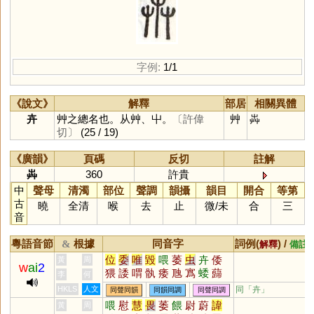
字例:
1/1
《說文》
解釋
部居
相關異體
卉
艸之總名也。从艸、屮。
〔許偉
艸
芔
切〕
(25 / 19)
《廣韻》
頁碼
反切
註解
芔
360
許貴
中
聲母
清濁
部位
聲調
韻攝
韻目
開合
等第
古
曉
全清
喉
去
止
微
/
未
合
三
音
粵語音節
根據
同音字
詞例(
) /
&
解釋
備註
位
委
唯
毀
喂
萎
虫
卉
倭
黃
周
w
ai
2
猥
諉
喟
骫
痿
虺
寪
蜲
蘬
李
何
檓
壝
薳
毇
蜼
蒍
腲
廆
崣
HKLS
人文
同「
卉
」
同聲同韻
同韻同調
同聲同調
譭
燬
喂
慰
慧
畏
萎
餵
尉
蔚
諱
黃
周