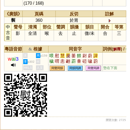
(170 / 168)
《廣韻》
頁碼
反切
註解
褽
360
於胃
中
聲母
清濁
部位
聲調
韻攝
韻目
開合
等第
古
影
全清
喉
去
止
微
/
未
合
三
音
粵語音節
根據
同音字
詞例(
) /
&
解釋
備
喂
慰
慧
畏
萎
餵
尉
蔚
諱
黃
周
p159
w
ai
3
穢
喟
恚
翽
霨
薈
磑
噦
罻
李
何
p302
鐬
藯
芔
腃
饖
徻
餧
薉
嘒
HKLS
人文
墊在下面
同聲同韻
同韻同調
同聲同調
碨
犚
獩
濊
瀏覽次數: 2725