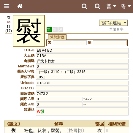
普
粵
衣
褽
145
11
繁
簡
港
單讀音字
(17)
繁簡對應
繁
簡
UTF-8
E8 A4 BD
大五碼
C1BA
倉頡碼
尸戈卜竹女
Matthews
0
漢語大字典
（一版）3110；（二版）3315
康熙字典
1051
Unicode
U+893D
GB2312
四角號碼
7473.2
頻序 A/B
0
5422
頻次 A/B
0
--
普通話
w
i
《說文》
解釋
部居
相關異體
褽
衽也。从衣，叞聲。
〔於胃切〕
衣
𧛽