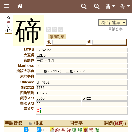
普
粵
石
碲
112
9
繁
簡
港
單讀音字
(14)
繁簡對應
繁
簡
UTF-8
E7 A2 B2
大五碼
E2EB
倉頡碼
一口卜月月
Matthews
0
漢語大字典
（一版）2445；（二版）2617
康熙字典
Unicode
U+78B2
GB2312
7758
四角號碼
1062.7
頻序 A/B
3605
5422
頻次 A/B
56
--
普通話
d
粵語音節
根據
同音字
詞例(
) /
&
解釋
備
帝
締
蒂
諦
嚏
嵽
疐
螮
蝃
黃
周
p9
p117