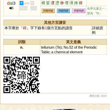
d
ai
3
楴
梊
遰
懘
蔕
墆
渧
揥
禘
李
何
p215
HKLS
人文
化學元素之一，
同聲同韻
同韻同調
同聲同調
號為「Te」
其他方言讀音
本字庫於「
碲
」字下錄有
1
個方言點的讀音
詳細資
料
詞類
英文意義
n.
tellurium
(
Te
);
No
.
52
of
the
Periodic
Table
;
a
chemical
element
瀏覽次數: 2848