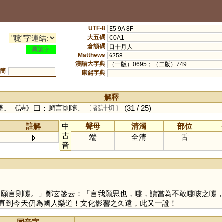
UTF-8
E5 9A 8F
大五碼
C0A1
倉頡碼
口十月人
異讀字
Matthews
6258
漢語大字典
（一版）0695；（二版）749
簡
康熙字典
解釋
聲。《詩》曰：願言則嚏。
〔都計切〕
(31 / 25)
註解
中
聲母
清濁
部位
古
端
全清
舌
音
寐，願言則嚏。」鄭玄箋云：「言我願思也，嚏，讀當為不敢嚏咳之嚏
直到今天仍為國人樂道！文化影響之久遠，此又一證！
同音字