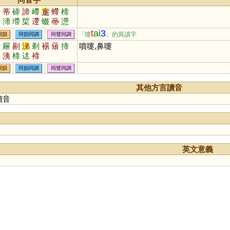
締
蒂
碲
諦
嵽
疐
螮
楴
揥
渧
墆
梊
遰
蝃
蔕
懘
t
ai
3
「嚏
」的異讀字
同韻
同韻同調
同聲同調
締
屜
剔
涕
剃
裼
薙
揥
噴嚏,鼻嚏
鬄
洟
楴
迖
褅
同韻
同韻同調
同聲同調
其他方言讀音
讀音
英文意義