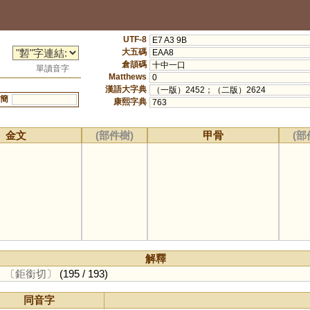
UTF-8
E7 A3 9B
大五碼
EAA8
倉頡碼
十中一口
單讀音字
Matthews
0
漢語大字典
（一版）2452；（二版）2624
簡
康熙字典
763
金文
(部件樹)
甲骨
(部
解釋
。
〔鉅銜切〕
(195 / 193)
同音字