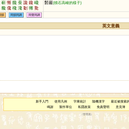
蠶
嶄
慚
饞
蚕
讒
鑱
巉
磛巖
(積石高峻的樣子)
酁
艬
儳
欃
瀺
劖
獑
毚
同韻
同韻同調
同聲同調
英文意義
新手入門
使用凡例
字庫統計
隨機漢字
最近被搜索
鳴謝
製作單位
私隱政策
免責聲明
意見簿
（
管理員
）