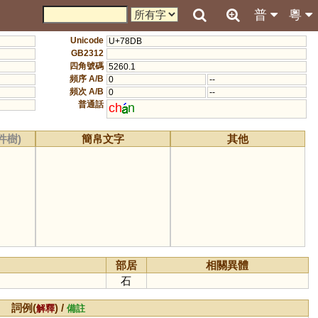
普
粵
Unicode
U+78DB
GB2312
四角號碼
5260.1
頻序 A/B
0
--
頻次 A/B
0
--
普通話
ch
n
件樹)
簡帛文字
其他
部居
相關異體
石
詞例(
) /
解釋
備註