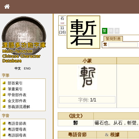
石
磛
112
11
繁
簡
港
(16)
繁簡對應
繁
小篆
中文
ENG
字形
部首索引
筆畫索引
甲骨部件表
字例:
1/1
金文部件表
形義源流通解
字音
《說文》
磛
礹石也。从石，斬聲
粵語音節表
粵語聲母表
粵語音節
根據
&
粵語韻母表