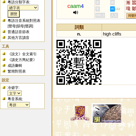
粵語分類字表:
漸
黃
周
c
aam
4
嚵
李
何
p32
HKLS
人文
同聲
粵語注音系統對照表
[
聲母
|
韻母
|
聲調
]
詞類
普通話音節表
n.
high
cliffs
其他方言讀音
工具
《說文》全文索引
《讀史方輿紀要》
成語彙輯
繁簡對照表
設定
冷僻字:
粵音系統: