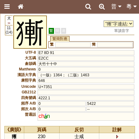
普
粵
犬
獑
94
11
繁
簡
港
單讀音字
(14)
繁簡對應
繁
簡
UTF-8
E7 8D 91
大五碼
E2CC
倉頡碼
大竹十十中
Matthews
0
漢語大字典
（一版）1364；（二版）1463
康熙字典
646
Unicode
U+7351
GB2312
四角號碼
4222.1
頻序 A/B
0
5422
頻次 A/B
0
--
普通話
ch
n
《廣韻》
頁碼
反切
註解
獑
230
士咸