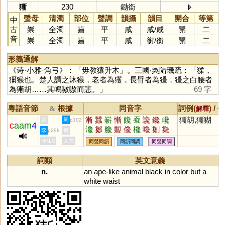
獑
230
鋤銜
聲母
清濁
部位
聲調
韻攝
韻目
開合
等第
中
古
崇
全濁
齒
平
咸
咸
/
咸
開
二
音
崇
全濁
齒
平
咸
銜
/
銜
開
二
形義通解
《诗·小雅·角弓》：「毋教猿升木」。三國‧吳陆璣疏：「猱，
獮猴也。楚人謂之沐猴，老者為玃，長臂者為猨，猨之白腰者
為獑胡……其鳴嗷嗷而悲。」
69 字
粵語音節
根據
同音字
詞例(
) /
&
解釋
備
漸
蠶
嶄
慚
饞
蚕
讒
鑱
巉
獑胡,獑猢
黃
周
p102
c
aam
4
瀺
酁
艬
磛
儳
欃
嚵
劖
毚
李
何
p298
HKLS
人文
同聲同韻
同韻同調
同聲同調
詞類
英文意義
n.
an
ape
-
like
animal
black
in
color
but
a
white
waist