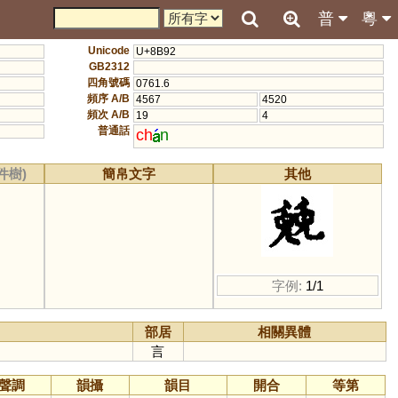
普
粵
Unicode
U+8B92
GB2312
四角號碼
0761.6
頻序 A/B
4567
4520
頻次 A/B
19
4
普通話
ch
n
件樹)
簡帛文字
其他
字例:
1/1
部居
相關異體
言
聲調
韻攝
韻目
開合
等第