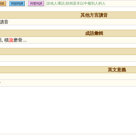
說他人壞話;顛倒是非以中傷別人的人
同韻
同韻同調
同聲同調
其他方言讀音
讀音
成語彙輯
, 積
讒
磨骨…
英文意義
r