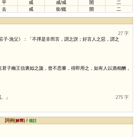
平
咸
咸
/
咸
開
二
去
咸
銜
/
鑑
開
二
27 字
莊子‧漁父》：「不擇是非而言，謂之諛；好言人之惡，謂之
「言君子幽王信褒姒之讒，曾不思審，得即用之，如有人以酒相酬，
屬。」
275 字
詞例(
) /
解釋
備註