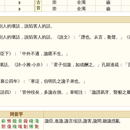
古
崇
全濁
齒
音
崇
全濁
齒
別人的壞話，說陷害人的話。
別人的壞話，說陷害人的話。《說文》：「譖也。从言，毚聲。」《
君臣下》：「中外不通，讒匿不生。」
壞話。《詩‧小雅‧小弁》：「君子信讒，如或酬之。」孔穎達疏：
‧襄公四年》：「寒浞，伯明氏之讒子弟也。」
晉語四》：「管仲歿矣，多讒在側。」韋昭注：「讒謂易牙、豎貂之
同音字
蠶
嶄
慚
饞
蚕
鑱
巉
瀺
讒臣,進讒,讒言佞語,讒害,讒間,聽讒惑亂
艬
磛
儳
欃
嚵
劖
獑
毚