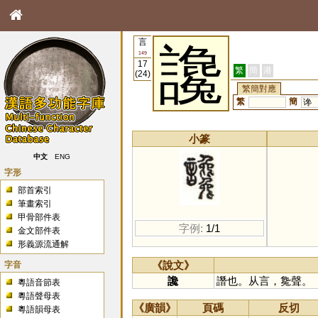
言
讒
149
17
繁
簡
港
(24)
繁簡對應
繁
簡
谗
小篆
中文
ENG
字形
部首索引
筆畫索引
甲骨部件表
字例:
1/1
金文部件表
形義源流通解
字音
《說文》
讒
譖也。从言，毚聲。
粵語音節表
粵語聲母表
《廣韻》
頁碼
反切
粵語韻母表