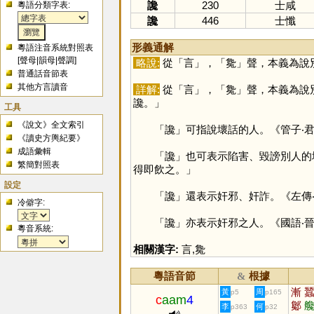
讒
230
士咸
粵語分類字表:
讒
446
士懺
形義通解
粵語注音系統對照表
[
聲母
|
韻母
|
聲調
]
略說:
從「
言
」，「
毚
」聲，本義為說
普通話音節表
其他方言讀音
詳解:
從「
言
」，「
毚
」聲，本義為說
讒。」
工具
《說文》全文索引
「
讒
」可指說壞話的人。《管子‧
《讀史方輿紀要》
成語彙輯
「
讒
」也可表示陷害、毀謗別人的
繁簡對照表
得即飲之。」
設定
「
讒
」還表示奸邪、奸詐。《左傳
冷僻字:
「
讒
」亦表示奸邪之人。《國語‧
粵音系統:
相關漢字:
言
,
毚
粵語音節
根據
&
漸
黃
周
p5
p165
c
aam
4
酁
李
何
p363
p32