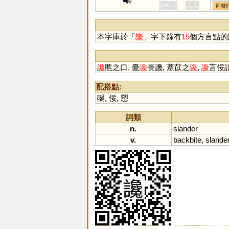
HKLS
人文
同聲
本字庫於「
讒
」字下錄有
15
個方言點的
讒
慝之口, 憂
讒
畏譏, 薏苡之
讒
,
讒
言佞語
配搭點:
唌
,
佞
,
愬
詞類
n.
slander
v.
backbite
,
slande