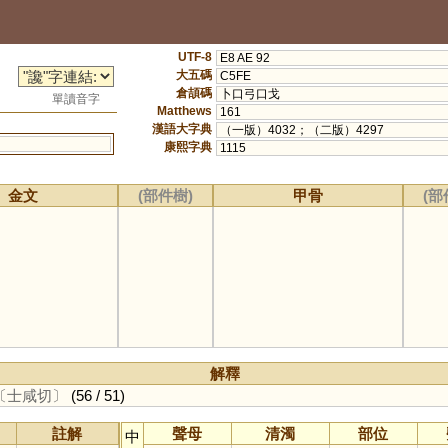
UTF-8
E8 AE 92
大五碼
C5FE
倉頡碼
卜口弓口戈
單讀音字
Matthews
161
漢語大字典
（一版）4032；（二版）4297
康熙字典
1115
金文
(部件樹)
甲骨
(部
解釋
〔士咸切〕
(56 / 51)
註解
聲母
清濁
部位
中