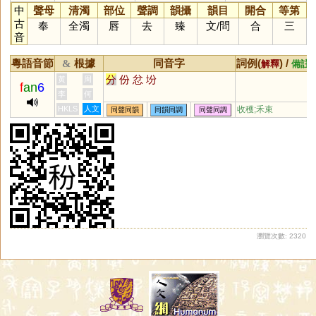
中
聲母
清濁
部位
聲調
韻攝
韻目
開合
等第
古
奉
全濁
唇
去
臻
文
/
問
合
三
音
粵語音節
根據
同音字
詞例(
) /
&
解釋
備註
分
份
忿
坋
黃
周
f
an
6
李
何
HKLS
人文
收穫;禾束
同聲同韻
同韻同調
同聲同調
瀏覽次數: 2320