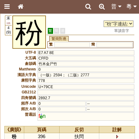
普
粵
禾
秎
115
4
繁
簡
港
單讀音字
(9)
繁簡對應
繁
簡
UTF-8
E7 A7 8E
大五碼
CFFD
倉頡碼
竹木金尸竹
Matthews
0
漢語大字典
（一版）2594；（二版）2777
康熙字典
778
Unicode
U+79CE
GB2312
四角號碼
2892.7
頻序 A/B
0
--
頻次 A/B
0
--
普通話
f
n
《廣韻》
頁碼
反切
註解
秎
396
扶問