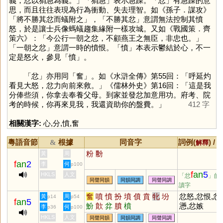
義，忿以狷急為義。」「狷急」表示急躁。「
忿
」有急躁的意
思，而且往往表現為行為衝動、失去理智。如《孫子．謀攻》
「將不勝其忿而蟻附之」，「不勝其忿」意謂無法控制其憤
怒，於是讓士兵像螞蟻趨集緣附一樣攻城。又如《戰國策．齊
策六》：「今公行一朝之忿，不顧燕王之無臣，非忠也。」
「一朝之忿」意謂一時的憤恨。「
憤
」本表示鬱結於心，不一
定是怒火，參見「
憤
」。
「
忿
」亦用同「
奮
」。如《水滸全傳》第55回：「呼延灼
看見大怒，忿力向前來救。」《儒林外史》第16回：「這是我
分俸些須，你拿去奉養父母。到家並發忿加意用功。府考、院
考的時候，你再來見我，我還資助你的盤費。」
412 字
相關漢字:
心
,
分
,
憤
,
奮
粵語音節
根據
同音字
詞例(
) /
&
解釋
粉
黺
黃
周
f
an
2
李
何
p100
f
an
5
HKLS
人文
「忿
」的
同聲同韻
同韻同調
同聲同調
讀字
奮
噴
憤
扮
墳
僨
賁
牝
坋
忿怒,忿恨,忿
黃
周
p14
p54
f
an
5
魵
歕
弅
膹
橨
懣,忿嫉
李
何
p36
p100
HKLS
人文
同聲同韻
同韻同調
同聲同調