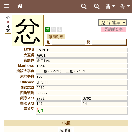
普
粵
心
忿
61
4
繁
簡
港
異讀破音字
(8)
繁簡對應
繁
簡
UTF-8
E5 BF BF
大五碼
A9C1
倉頡碼
金尸竹心
Matthews
1854
漢語大字典
（一版）2274；（二版）2434
康熙字典
307
Unicode
U+5FFF
GB2312
2362
四角號碼
8033.2
頻序 A/B
2772
3792
頻次 A/B
146
14
普通話
f
n
小篆