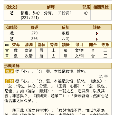
《說文》
解釋
部居
相關異體
忿
悁也。从心，分聲。
〔𢾭粉切〕
心
(221 / 221)
《廣韻》
頁碼
反切
註解
忿
279
敷粉
忿
396
匹問
聲母
清濁
部位
聲調
韻攝
韻目
開合
等第
中
古
敷
次清
唇
上
臻
文
/
吻
合
三
音
敷
次清
唇
去
臻
文
/
問
合
三
形義通解
略說:
從「
心
」，「
分
」聲。本義是忿恨、憤怒。
19 字
詳解:
從「
心
」，「
分
」聲。本義是忿恨、憤怒。《說文》：
「忿，悁也。从心，分聲。」《玉篇．心部》：「忿，恨也，
怒也。」如《論語．顏淵》：「一朝之忿，忘其身，以及其
親，非惑與？」《戰國策．趙策二》：「秦雖辟遠，然而心忿
悁含怒之日久矣。」
段玉裁《說文解字注》：「忿與憤義不同。憤以气盈為