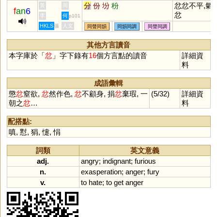
分
份
坋
秎
忿忿不平,氣
黃
周
f
an
6
忿
李
何
p101
HKLS
人文
張
同聲同韻
同韻同調
同聲同調
其他方言讀音
本字庫於「
忿
」字下錄有
16
個方言點的讀音
詳細資
料
成語彙輯
懲
忿
窒欲,
忿
然作色,
忿
不顧身, 捐
忿
棄瑕, 一
(5/32)
詳細資
朝之
忿
…
料
配搭點:
嗔
,
懟
,
狷
,
懥
,
悁
詞類
英文意義
adj.
angry
;
indignant
;
furious
n.
exasperation
;
anger
;
fury
v.
to
hate
;
to
get
anger