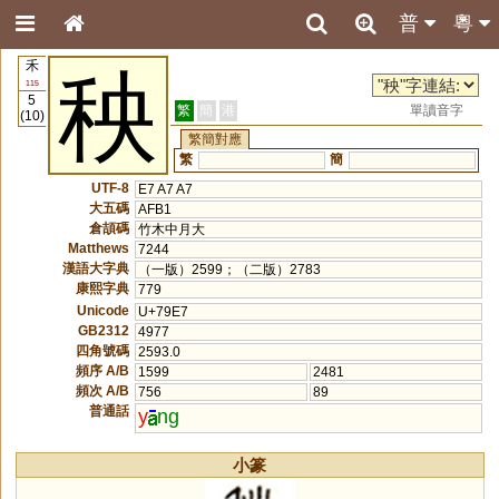
普
粵
禾
秧
115
5
繁
簡
港
單讀音字
(10)
繁簡對應
繁
簡
UTF-8
E7 A7 A7
大五碼
AFB1
倉頡碼
竹木中月大
Matthews
7244
漢語大字典
（一版）2599；（二版）2783
康熙字典
779
Unicode
U+79E7
GB2312
4977
四角號碼
2593.0
頻序 A/B
1599
2481
頻次 A/B
756
89
普通話
y
ng
小篆