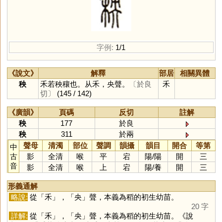
字例:
1/1
《說文》
解釋
部居
相關異體
秧
禾若秧穰也。从禾，央聲。
〔於良
禾
切〕
(145 / 142)
《廣韻》
頁碼
反切
註解
秧
177
於良
秧
311
於兩
聲母
清濁
部位
聲調
韻攝
韻目
開合
等第
中
古
影
全清
喉
平
宕
陽
/
陽
開
三
音
影
全清
喉
上
宕
陽
/
養
開
三
形義通解
略說:
從「
禾
」，「
央
」聲，本義為稻的初生幼苗。
20 字
詳解:
從「
禾
」，「
央
」聲，本義為稻的初生幼苗。《說