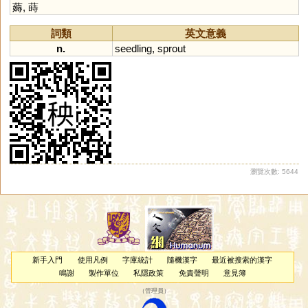
薅
,
蒔
詞類
英文意義
n.
seedling
,
sprout
瀏覽次數: 5644
新手入門
使用凡例
字庫統計
隨機漢字
最近被搜索的漢字
鳴謝
製作單位
私隱政策
免責聲明
意見簿
（
管理員
）