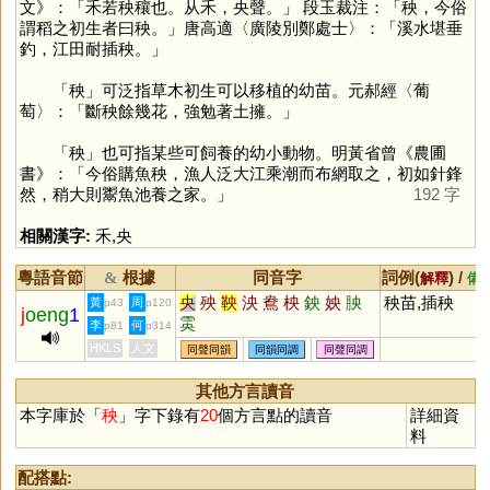
文》：「禾若秧穰也。从禾，央聲。」 段玉裁注：「秧，今俗
謂稻之初生者曰秧。」唐高適〈廣陵別鄭處士〉：「溪水堪垂
釣，江田耐插秧。」
「
秧
」可泛指草木初生可以移植的幼苗。元郝經〈葡
萄〉：「斷秧餘幾花，強勉著土擁。」
「
秧
」也可指某些可飼養的幼小動物。明黃省曾《農圃
書》：「今俗購魚秧，漁人泛大江乘潮而布網取之，初如針鋒
然，稍大則鬻魚池養之家。」
192 字
相關漢字:
禾
,
央
粵語音節
根據
同音字
詞例(
) /
&
解釋
備
央
殃
鞅
泱
鴦
柍
鉠
姎
胦
秧苗,插秧
黃
周
p43
p120
j
oeng
1
雵
李
何
p81
p314
HKLS
人文
同聲同韻
同韻同調
同聲同調
其他方言讀音
本字庫於「
秧
」字下錄有
20
個方言點的讀音
詳細資
料
配搭點: