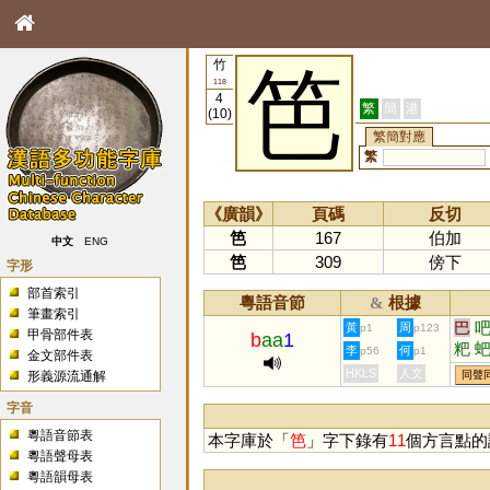
竹
笆
118
4
繁
簡
港
(10)
繁簡對應
繁
《廣韻》
頁碼
反切
笆
167
伯加
中文
ENG
笆
309
傍下
字形
部首索引
粵語音節
根據
&
筆畫索引
巴
黃
周
p1
p123
甲骨部件表
b
aa
1
粑
李
何
p56
p1
金文部件表
HKLS
人文
形義源流通解
同聲
字音
粵語音節表
本字庫於「
笆
」字下錄有
11
個方言點的
粵語聲母表
粵語韻母表