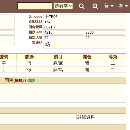
普
粵
Unicode
U+7B06
GB2312
1642
四角號碼
8871.7
頻序 A/B
4216
3306
頻次 A/B
29
29
普通話
b
聲調
韻攝
韻目
開合
等第
平
假
麻
/
麻
開
二
上
假
麻
/
馬
開
二
詞例(
) /
解釋
備註
詳細資料