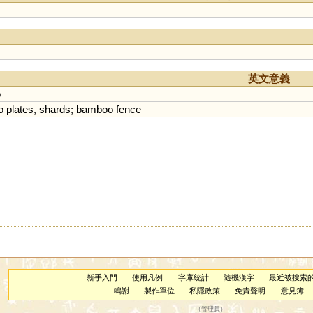
英文意義
o
o
plates
,
shards
;
bamboo
fence
新手入門
使用凡例
字庫統計
隨機漢字
最近被搜索
鳴謝
製作單位
私隱政策
免責聲明
意見簿
（
管理員
）