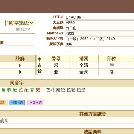
UTF-8
E7 AC 86
大五碼
AFB9
倉頡碼
竹日山
單讀音字
Matthews
4833
漢語大字典
（一版）2952；（二版）3149
簡
康熙字典
806
註解
聲母
清濁
部位
中
古
幫
全清
唇
音
並
全濁
唇
同音字
吧
爸
叭
疤
芭
葩
峇
豝
笆斗,籬笆,笆簍,笆壁
蚆
同韻
同韻同調
同聲同調
其他方言讀音
讀音
成語彙輯