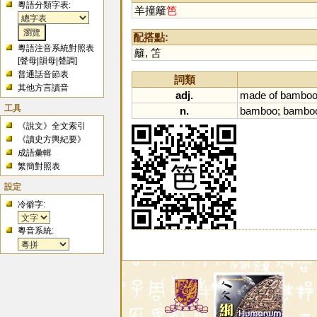
粵語分類字表:
羊撞籬
笆
配搭點:
粵語注音系統對照表
籬
,
笘
[
聲母
|
韻母
|
聲調
]
普通話音節表
詞類
其他方言讀音
adj.
made
of
bambo
工具
n.
bamboo
;
bambo
《說文》全文索引
《讀史方輿紀要》
成語彙輯
繁簡對照表
設定
冷僻字:
粵音系統: