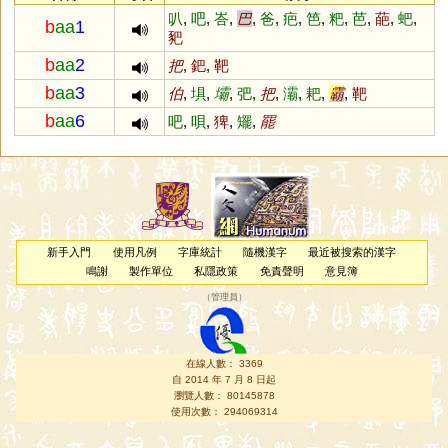
叭
,
吧
,
峇
,
巴
,
爸
,
疤
,
笆
,
粑
,
芭
,
葩
,
蚆
,
b
aa
1
豝
b
aa
2
把
,
鈀
,
靶
b
aa
3
伯
,
埧
,
壩
,
弝
,
把
,
灞
,
耙
,
霸
,
靶
b
aa
6
吧
,
唄
,
猈
,
矲
,
罷
新手入門
使用凡例
字庫統計
隨機漢字
最近被搜索的漢字
鳴謝
製作單位
私隱政策
免責聲明
意見簿
（
管理員
）
在線人數： 3369
自 2014 年 7 月 8 日起
瀏覽人數： 80145878
使用次數： 294069314