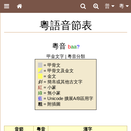
普
粵
粵語音節表
粵音
b
aa
?
甲金文字
|
粵音分類
= 甲骨文
= 甲骨文及金文
= 金文
斜
= 簡帛或其他古文字
紅
= 小篆
綠
= 無小篆
藍
= Unicode 擴展A/B區用字
粗
= 附插圖
音節
粵音
漢字