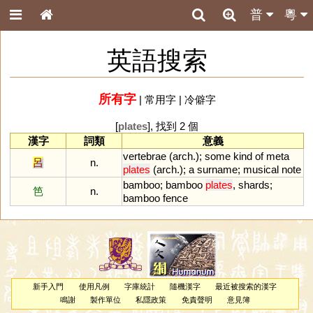
普
粵
英語搜索
所有字
|
常用字
|
冷僻字
[
plates
], 找到 2 個
漢字
詞類
意義
vertebrae
(
arch
.);
some
kind
of
meta
呂
n.
plates
(
arch
.);
a
surname
;
musical
note
bamboo
;
bamboo
plates
,
shards
;
笆
n.
bamboo
fence
新手入門
使用凡例
字庫統計
隨機漢字
最近被搜索的漢字
鳴謝
製作單位
私隱政策
免責聲明
意見簿